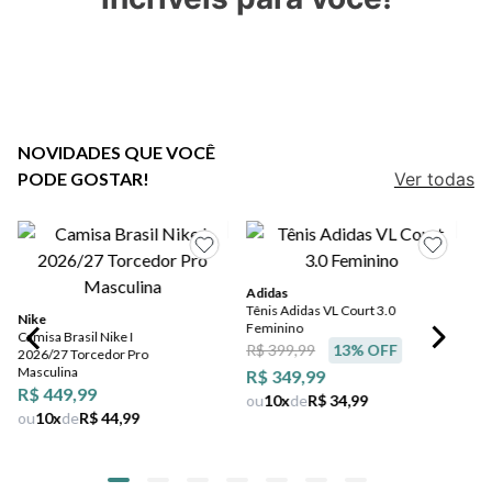
7
º
jeans
8
º
salto
9
º
chuteira
10
º
new balance
NOVIDADES QUE VOCÊ
PODE GOSTAR!
Ver todas
Adidas
Tênis Adidas VL Court 3.0
Nike
Feminino
Camisa Brasil Nike I
R$ 399,99
13
% OFF
2026/27 Torcedor Pro
Masculina
R$ 349,99
R$ 449,99
ou
10
x
de
R$ 34,99
ou
10
x
de
R$ 44,99