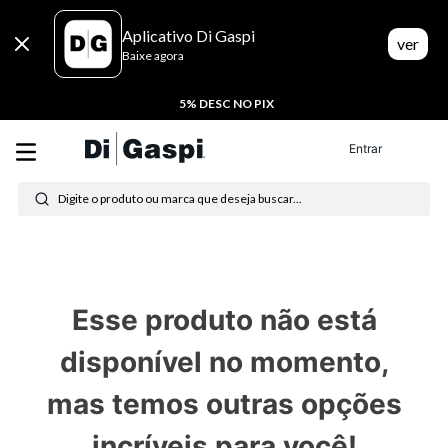
Aplicativo Di Gaspi
ver
Baixe agora
5% DESC NO PIX
Termos mais buscados
Entrar
Digite o produto ou marca que deseja buscar...
1
º
tênis feminino
2
º
tenis
3
º
moletom
Esse produto não está
4
º
tênis masculino
disponível no momento,
5
º
bota
mas temos outras opções
6
º
sandalia
incríveis para você!