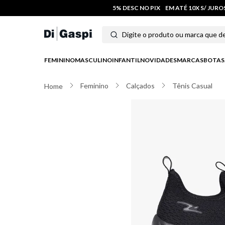
5% DESC NO PIX
EM ATÉ 10X S/ JUR
Digite o produto ou marca que deseja
Termos mais buscados
FEMININO
MASCULINO
INFANTIL
NOVIDADES
MARCAS
BOTAS
1
º
tênis feminino
Feminino
Calçados
Tênis Casual
2
º
tenis
3
º
moletom
4
º
tênis masculino
5
º
bota
6
º
sandalia
7
º
jeans