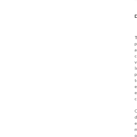
T
p
a
c
v
I
p
t
e
e
c
O
d
e
m
o