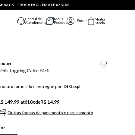
ASHBACK
TROCA FÁCIL EM ATÉ 07 DIAS
Central de
Meus
Minha
Entrar
Atendimento
Pedidos
Sacola
ADRUN
ênis Jogging Calce Fácil
roduto fornecido e entregue por:
Di Gaspi
$ 149,99
até
10
x
de
R$ 14,99
Outras formas de pagamento e parcelamento
Cor