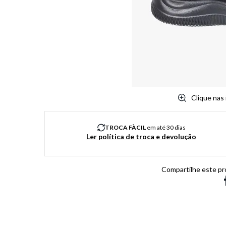
8
º
chuteira
9
º
salto
10
º
new balance
Clique nas
TROCA FÀCIL
em até 30 dias
Ler política de troca e devolução
Compartilhe este pr