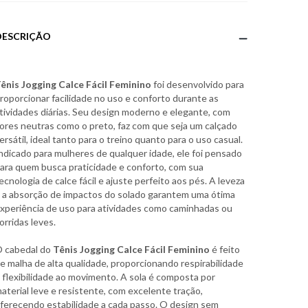
DESCRIÇÃO
ênis Jogging Calce Fácil Feminino
foi desenvolvido para
roporcionar facilidade no uso e conforto durante as
tividades diárias. Seu design moderno e elegante, com
ores neutras como o preto, faz com que seja um calçado
ersátil, ideal tanto para o treino quanto para o uso casual.
ndicado para mulheres de qualquer idade, ele foi pensado
ara quem busca praticidade e conforto, com sua
ecnologia de calce fácil e ajuste perfeito aos pés. A leveza
 a absorção de impactos do solado garantem uma ótima
xperiência de uso para atividades como caminhadas ou
orridas leves.
 cabedal do
Tênis Jogging Calce Fácil Feminino
é feito
e malha de alta qualidade, proporcionando respirabilidade
 flexibilidade ao movimento. A sola é composta por
aterial leve e resistente, com excelente tração,
ferecendo estabilidade a cada passo. O design sem