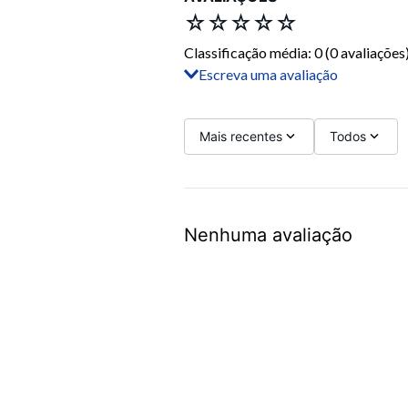
☆
☆
☆
☆
☆
Classificação média: 0
(0 avaliações
Escreva uma avaliação
Adicionar avaliação
Título
Mais recentes
Todos
Avalie o produto de 1 a 5 estrelas
Nenhuma avaliação
Seu nome
Sua localização
Endereço de email