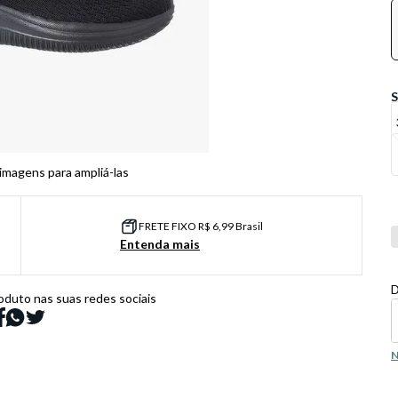
 imagens para ampliá-las
FRETE FIXO R$ 6,99 Brasil
Co
Entenda mais
D
oduto nas suas redes sociais
N