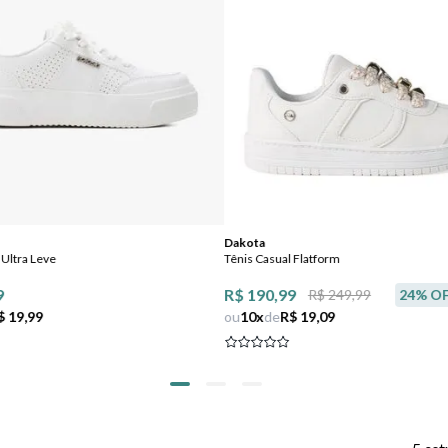
Dakota
 Ultra Leve
Tênis Casual Flatform
9
R$ 190,99
R$ 249,99
24
% O
$ 19,99
ou
10
x
de
R$ 19,09