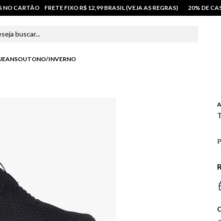
OS NO CARTÃO
FRETE FIXO R$ 12,99 BRASIL (VEJA AS REGRAS)
20% DE C
 buscar...
JEANS
OUTONO/INVERNO
T
P
R