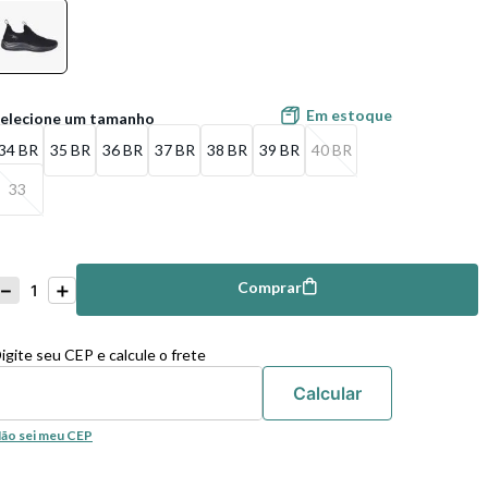
Em estoque
34 BR
35 BR
36 BR
37 BR
38 BR
39 BR
40 BR
33
－
＋
Comprar
mprar
igite seu CEP e calcule o frete
ão sei meu CEP