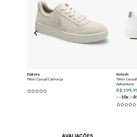
Dakota
Kolosh
Tênis Casual Camurça
Tênis Casual
Adventure
R$ 199,9
ou
10
x
de
R
AVALIAÇÕES