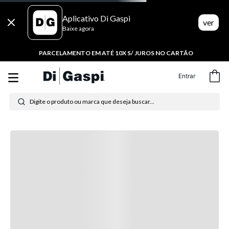
Aplicativo Di Gaspi
ver
Baixe agora
PARCELAMENTO EM ATÉ 10X S/ JUROS NO CARTÃO
Entrar
Digite o produto ou marca que deseja buscar...
Termos mais buscados
1
º
tênis feminino
2
º
tenis
3
º
moletom
4
º
tênis masculino