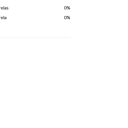
relas
0%
rela
0%