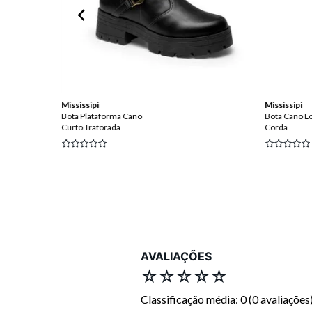
Mississipi
Mississipi
Bota Plataforma Cano
Bota Cano L
Curto Tratorada
Corda
 OFF
AVALIAÇÕES
☆
☆
☆
☆
☆
Classificação média: 0
(0 avaliações