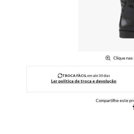
8
º
salto
9
º
chuteira
10
º
new balance
Clique nas
TROCA FÀCIL
em até 30 dias
Ler política de troca e devolução
Compartilhe este pr