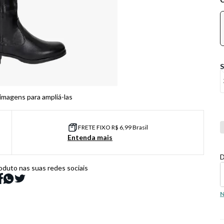
 imagens para ampliá-las
Co
FRETE FIXO R$ 6,99 Brasil
Entenda mais
D
oduto nas suas redes sociais
N