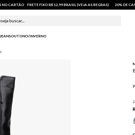
OS NO CARTÃO
FRETE FIXO R$ 12,99 BRASIL (VEJA AS REGRAS)
20% DE C
 buscar...
JEANS
OUTONO/INVERNO
s
M
B
P
R
R