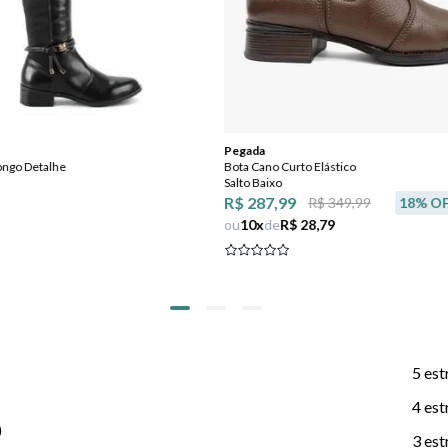
Pegada
ongo Detalhe
Bota Cano Curto Elástico
Salto Baixo
R$ 287,99
R$ 349,99
18
% O
ou
10
x
de
R$ 28,79
5 est
4 est
)
3 est