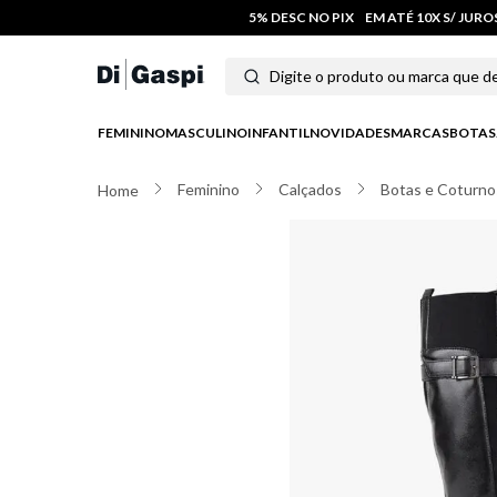
5% DESC NO PIX
EM ATÉ 10X S/ JUR
Digite o produto ou marca que deseja
Termos mais buscados
FEMININO
MASCULINO
INFANTIL
NOVIDADES
MARCAS
BOTAS
1
º
tênis feminino
Feminino
Calçados
Botas e Coturno
2
º
tenis
3
º
moletom
4
º
tênis masculino
5
º
bota
6
º
sandalia
7
º
jeans