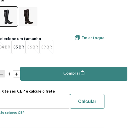
Em estoque
34 BR
35 BR
36 BR
39 BR
－
＋
Comprar
mprar
igite seu CEP e calcule o frete
ão sei meu CEP