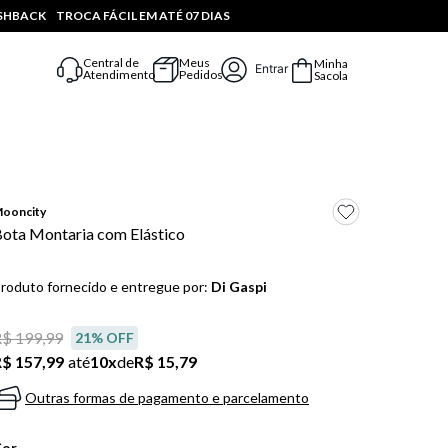
ASHBACK
TROCA FÁCIL EM ATÉ 07 DIAS
Central de
Meus
Minha
Entrar
Atendimento
Pedidos
Sacola
ooncity
ota Montaria com Elástico
roduto fornecido e entregue por:
Di Gaspi
$ 199,99
21
% OFF
$ 157,99
até
10
x
de
R$ 15,79
Outras formas de pagamento e parcelamento
Cor