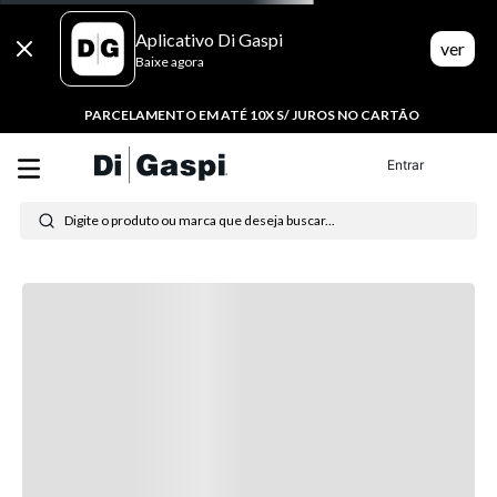
Aplicativo Di Gaspi
ver
Baixe agora
PARCELAMENTO EM ATÉ 10X S/ JUROS NO CARTÃO
Entrar
Digite o produto ou marca que deseja buscar...
Termos mais buscados
1
º
tênis feminino
2
º
tenis
3
º
moletom
4
º
tênis masculino