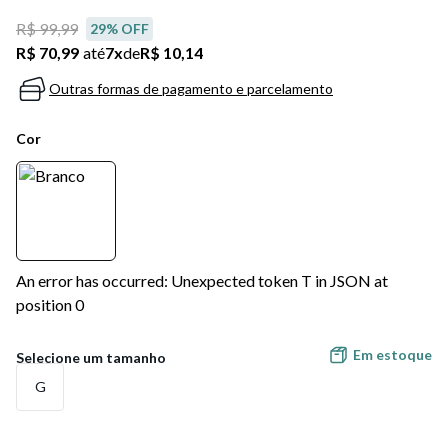
R$ 99,99
29
% OFF
R$ 70,99
até
7
x
de
R$ 10,14
Outras formas de pagamento e parcelamento
Cor
An error has occurred: Unexpected token T in JSON at
position 0
Em estoque
G