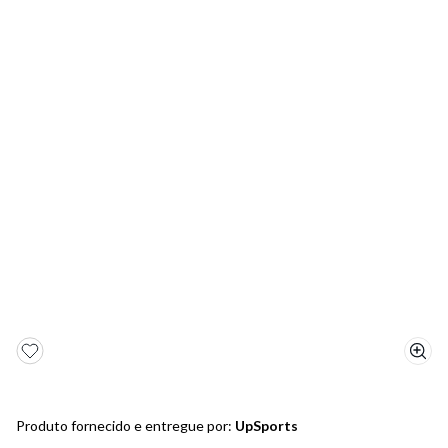
5
º
bota
6
º
sandalia
7
º
jeans
8
º
salto
9
º
new balance
10
º
tênis infantil
Produto fornecido e entregue por:
UpSports