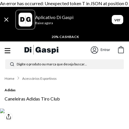
An error has occurred: Unexpected token T in JSON at position 0
Aplicativo Di Gaspi
ver
Baixe agora
20% CASHBACK
Entrar
Digite o produto ou marca que deseja buscar...
Termos mais buscados
Acessórios Esportivos
1
º
tênis feminino
Adidas
Caneleiras Adidas Tiro Club
2
º
tenis
3
º
moletom
4
º
tênis masculino