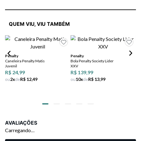
QUEM VIU, VIU TAMBÉM
Penalty
Penalty
Pe
Caneleira Penalty Matis
Bola Penalty Society Lider
Bol
Juvenil
XXV
XX
R$ 24,99
R$ 139,99
R$
ou
2
x
de
R$ 12,49
ou
10
x
de
R$ 13,99
ou
AVALIAÇÕES
Carregando…