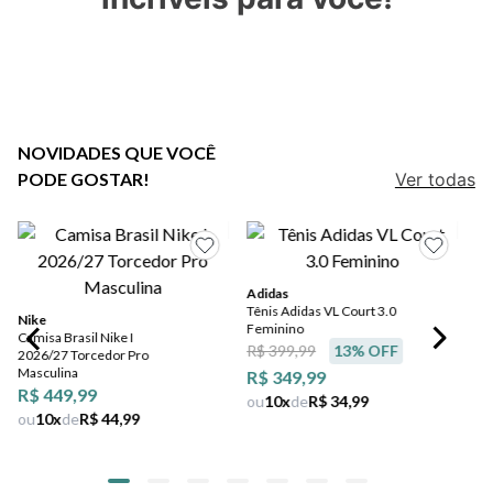
7
º
salto
8
º
jeans
9
º
chuteira
10
º
chinelo
NOVIDADES QUE VOCÊ
PODE GOSTAR!
Ver todas
Adidas
Tênis Adidas VL Court 3.0
Nike
Feminino
Camisa Brasil Nike I
R$ 399,99
13
% OFF
2026/27 Torcedor Pro
Masculina
R$ 349,99
R$ 449,99
ou
10
x
de
R$ 34,99
ou
10
x
de
R$ 44,99