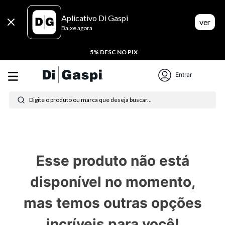
Aplicativo Di Gaspi
ver
Baixe agora
5% DESC NO PIX
Termos mais buscados
Entrar
Digite o produto ou marca que deseja buscar...
1
º
tenis
2
º
tênis feminino
3
º
moletom
Esse produto não está
4
º
tênis masculino
disponível no momento,
5
º
bota
mas temos outras opções
6
º
sandalia
incríveis para você!