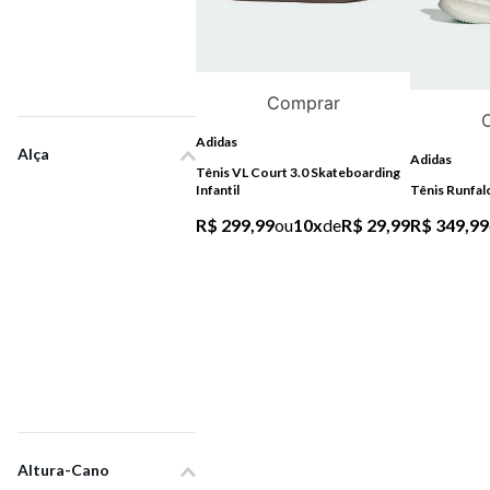
Comprar
Adidas
Alça
Adidas
Tênis VL Court 3.0 Skateboarding
Infantil
Tênis Runfalc
R$ 299,99
ou
10
x
de
R$ 29,99
R$ 349,99
Altura-Cano