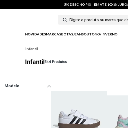
5% DESC NO PIX
EM ATÉ 10X S/ JUR
NOVIDADES
MARCAS
BOTAS
JEANS
OUTONO/INVERNO
Infantil
Infantil
544
Produtos
Modelo