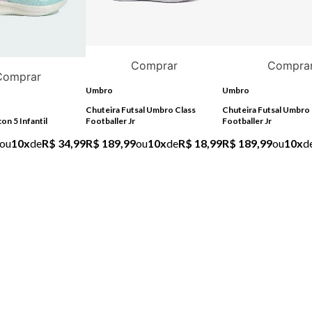
Comprar
Compra
Comprar
Umbro
Umbro
Chuteira Futsal Umbro Class
Chuteira Futsal Umbro 
on 5 Infantil
Footballer Jr
Footballer Jr
ou
10
x
de
R$ 34,99
R$ 189,99
ou
10
x
de
R$ 18,99
R$ 189,99
ou
10
x
d