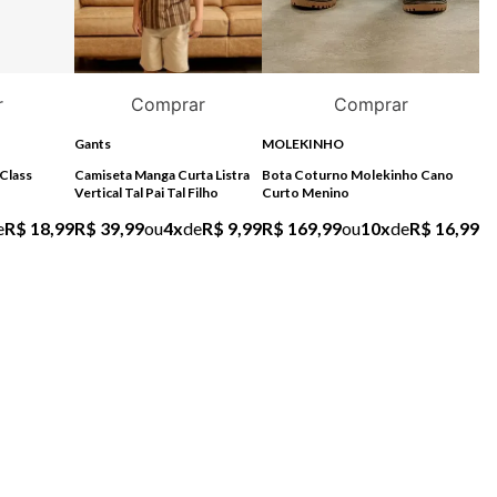
r
Comprar
Comprar
Gants
MOLEKINHO
Class
Camiseta Manga Curta Listra
Bota Coturno Molekinho Cano
Vertical Tal Pai Tal Filho
Curto Menino
e
R$ 18,99
R$ 39,99
ou
4
x
de
R$ 9,99
R$ 169,99
ou
10
x
de
R$ 16,99