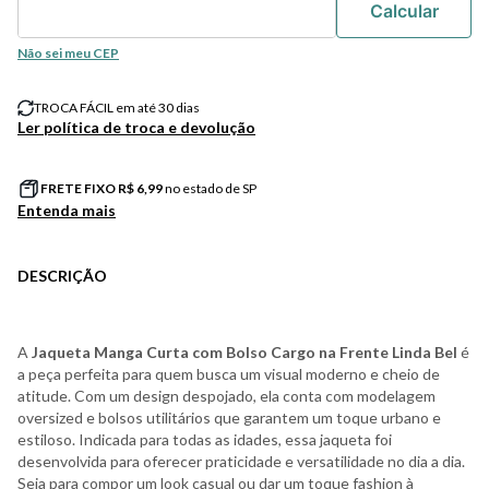
Não sei meu CEP
TROCA FÁCIL em até 30 dias
Ler política de troca e devolução
FRETE FIXO R$
6,99
no estado de SP
Entenda mais
DESCRIÇÃO
A
Jaqueta Manga Curta com Bolso Cargo na Frente Linda Bel
é
a peça perfeita para quem busca um visual moderno e cheio de
atitude. Com um design despojado, ela conta com modelagem
oversized e bolsos utilitários que garantem um toque urbano e
estiloso. Indicada para todas as idades, essa jaqueta foi
desenvolvida para oferecer praticidade e versatilidade no dia a dia.
Seja para compor um look casual ou dar um toque fashion à