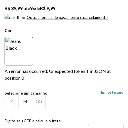
R$ 89,99
até
9
x
de
R$ 9,99
Outras formas de pagamento e parcelamento
Cor
An error has occurred: Unexpected token T in JSON at
position 0
Em estoque
P
M
GG
Digite seu CEP e calcule o frete