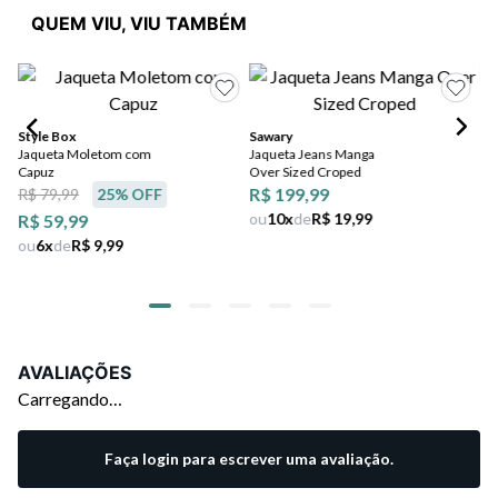
QUEM VIU, VIU TAMBÉM
Style Box
Sawary
Mo
Jaqueta Moletom com
Jaqueta Jeans Manga
Ca
Capuz
Over Sized Croped
co
R$ 199,99
R$
R$ 79,99
25
% OFF
ou
10
x
de
R$ 19,99
ou
R$ 59,99
ou
6
x
de
R$ 9,99
AVALIAÇÕES
Carregando…
Faça login para escrever uma avaliação.