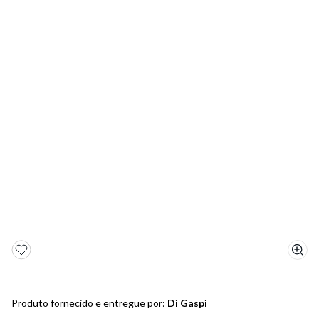
5
º
bota
6
º
sandalia
7
º
jeans
8
º
chuteira
9
º
salto
10
º
new balance
Produto fornecido e entregue por:
Di Gaspi