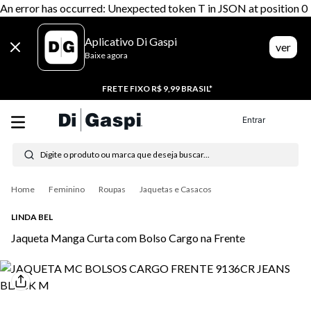
An error has occurred: Unexpected token T in JSON at position 0
Aplicativo Di Gaspi
ver
Baixe agora
FRETE FIXO R$ 9,99 BRASIL*
Entrar
Digite o produto ou marca que deseja buscar...
Termos mais buscados
Feminino
Roupas
Jaquetas e Casacos
1
º
tênis feminino
LINDA BEL
2
º
tenis
Jaqueta Manga Curta com Bolso Cargo na Frente
3
º
moletom
4
º
tênis masculino