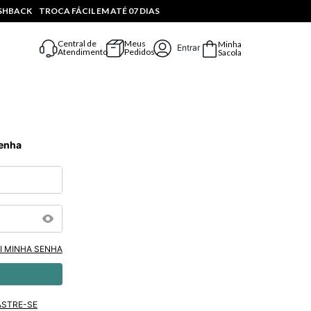
ASHBACK
TROCA FÁCIL EM ATÉ 07 DIAS
Central de
Meus
Minha
Entrar
Atendimento
Pedidos
Sacola
Senha
I MINHA SENHA
ASTRE-SE