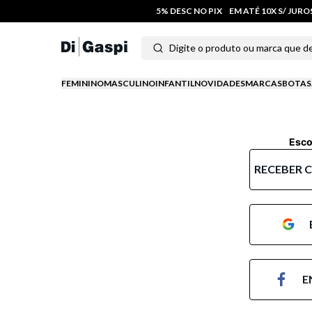
5% DESC NO PIX
EM ATÉ 10X S/ JUR
Digite o produto ou marca que deseja
Termos mais buscados
FEMININO
MASCULINO
INFANTIL
NOVIDADES
MARCAS
BOTAS
1
º
tênis feminino
2
º
tenis
Esco
3
º
moletom
RECEBER 
4
º
tênis masculino
5
º
bota
6
º
sandalia
E
7
º
jeans