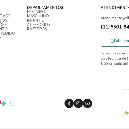
DEPARTAMENTOS
ATENDIMENT
FEMININO
IDADE
MASCULINO
atendimento@di
TOS
INFANTIL
ÕES
ACESSÓRIOS
(11) 5501-8
ENTO
RASTEIRAS
 PEDIDO
O
Fale co
Temos um especial
para te ajudar de 
8:00 da manhã até 