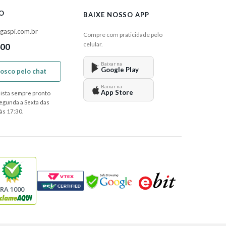
O
BAIXE NOSSO APP
gaspi.com.br
Compre com praticidade pelo
celular.
400
Baixar na
Google Play
nosco pelo chat
Baixar na
App Store
ista sempre pronto
Segunda a Sexta das
às 17:30.
RA 1000