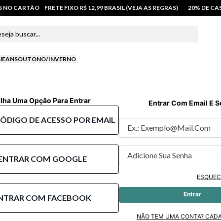
OS NO CARTÃO
FRETE FIXO R$ 12,99 BRASIL (VEJA AS REGRAS)
20% DE C
 buscar...
JEANS
OUTONO/INVERNO
lha Uma Opção Para Entrar
Entrar Com Email E 
CÓDIGO DE ACESSO POR EMAIL
ENTRAR COM
GOOGLE
ESQUEC
Entrar
NTRAR COM
FACEBOOK
NÃO TEM UMA CONTA? CAD