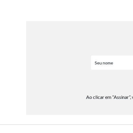
8
º
salto
9
º
chuteira
10
º
new balance
Ao clicar em “Assinar”