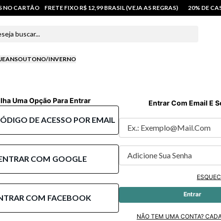
OS NO CARTÃO
FRETE FIXO R$ 12,99 BRASIL (VEJA AS REGRAS)
20% DE C
 buscar...
JEANS
OUTONO/INVERNO
lha Uma Opção Para Entrar
Entrar Com Email E 
CÓDIGO DE ACESSO POR EMAIL
ENTRAR COM
GOOGLE
ESQUEC
Entrar
NTRAR COM
FACEBOOK
NÃO TEM UMA CONTA? CAD