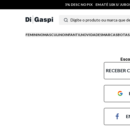
5% DESC NO PIX
EM ATÉ 10X S/ JUR
Digite o produto ou marca que deseja
Termos mais buscados
FEMININO
MASCULINO
INFANTIL
NOVIDADES
MARCAS
BOTAS
1
º
tênis feminino
2
º
tenis
Esco
3
º
moletom
RECEBER 
4
º
tênis masculino
5
º
bota
6
º
sandalia
E
7
º
jeans