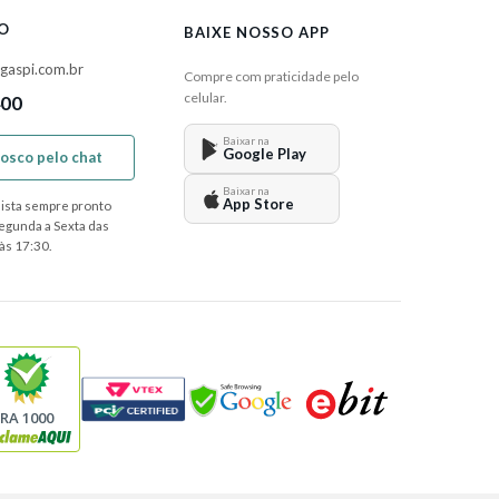
O
BAIXE NOSSO APP
gaspi.com.br
Compre com praticidade pelo
celular.
400
Baixar na
Google Play
nosco pelo chat
Baixar na
App Store
ista sempre pronto
Segunda a Sexta das
às 17:30.
RA 1000