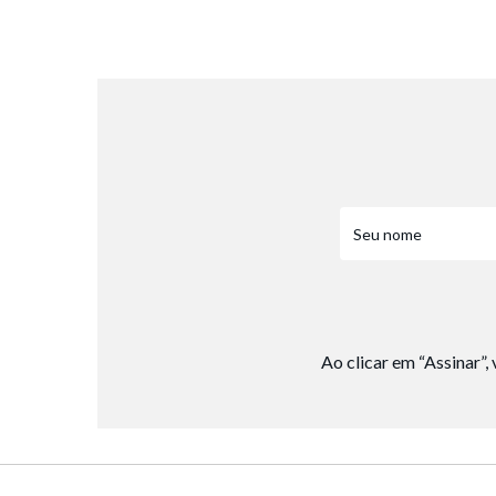
8
º
salto
9
º
new balance
10
º
tênis infantil
Ao clicar em “Assinar”