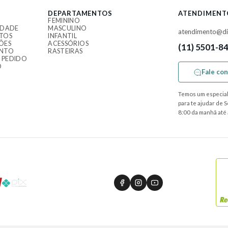
DEPARTAMENTOS
ATENDIMENT
FEMININO
IDADE
MASCULINO
atendimento@di
TOS
INFANTIL
ÕES
ACESSÓRIOS
(11) 5501-8
ENTO
RASTEIRAS
 PEDIDO
O
Fale co
Temos um especial
para te ajudar de 
8:00 da manhã até 