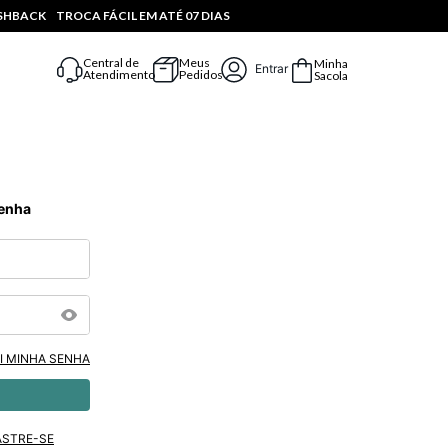
ASHBACK
TROCA FÁCIL EM ATÉ 07 DIAS
Central de
Meus
Minha
Entrar
Atendimento
Pedidos
Sacola
Senha
I MINHA SENHA
ASTRE-SE