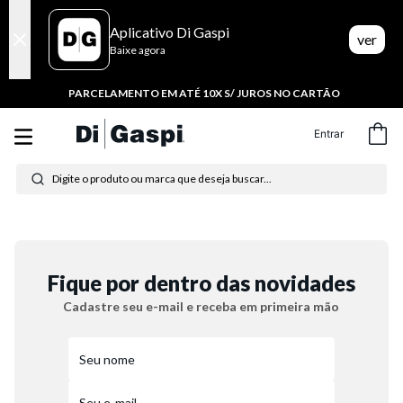
Aplicativo Di Gaspi
ver
Baixe agora
PARCELAMENTO EM ATÉ 10X S/ JUROS NO CARTÃO
Entrar
Digite o produto ou marca que deseja buscar...
Termos mais buscados
1
º
tenis
Fique por dentro das novidades
2
º
tênis feminino
Cadastre seu e-mail e receba em primeira mão
3
º
moletom
4
º
tênis masculino