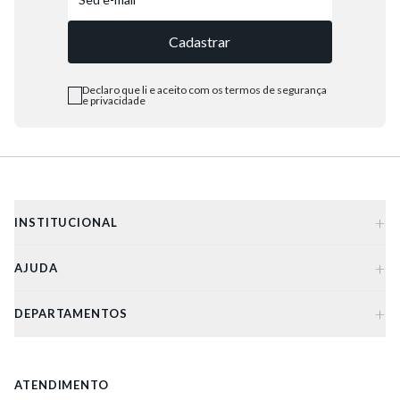
5
º
bota
Cadastrar
6
º
sandalia
7
º
salto
Declaro que li e aceito com os termos de segurança
e privacidade
8
º
jeans
9
º
chuteira
10
º
chinelo
+
INSTITUCIONAL
+
AJUDA
+
DEPARTAMENTOS
ATENDIMENTO