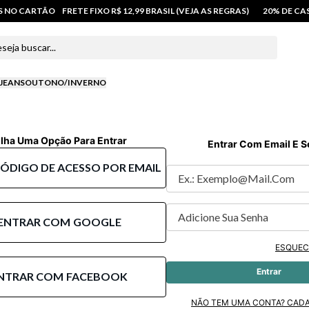
OS NO CARTÃO
FRETE FIXO R$ 12,99 BRASIL (VEJA AS REGRAS)
20% DE C
 buscar...
JEANS
OUTONO/INVERNO
lha Uma Opção Para Entrar
Entrar Com Email E 
CÓDIGO DE ACESSO POR EMAIL
ENTRAR COM
GOOGLE
ESQUEC
Entrar
NTRAR COM
FACEBOOK
NÃO TEM UMA CONTA? CAD