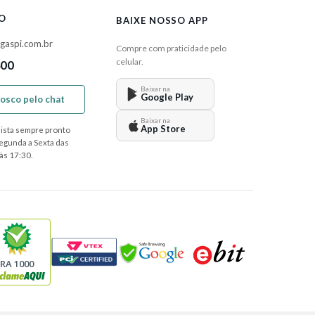
O
BAIXE NOSSO APP
gaspi.com.br
Compre com praticidade pelo
celular.
400
Baixar na
Google Play
nosco pelo chat
Baixar na
App Store
ista sempre pronto
Segunda a Sexta das
às 17:30.
RA 1000