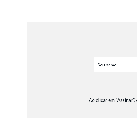
8
º
salto
9
º
chuteira
10
º
new balance
Ao clicar em “Assinar”