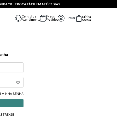
ASHBACK
TROCA FÁCIL EM ATÉ 07 DIAS
Central de
Meus
Minha
Entrar
Atendimento
Pedidos
Sacola
Senha
I MINHA SENHA
ASTRE-SE