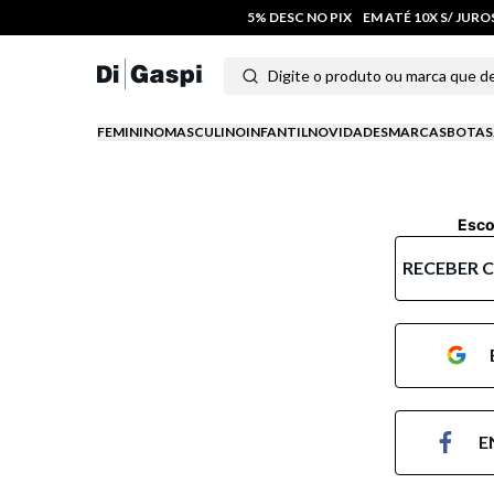
5% DESC NO PIX
EM ATÉ 10X S/ JUR
Digite o produto ou marca que deseja
Termos mais buscados
FEMININO
MASCULINO
INFANTIL
NOVIDADES
MARCAS
BOTAS
1
º
tênis feminino
2
º
tenis
Esco
3
º
moletom
RECEBER 
4
º
tênis masculino
5
º
bota
6
º
sandalia
E
7
º
jeans