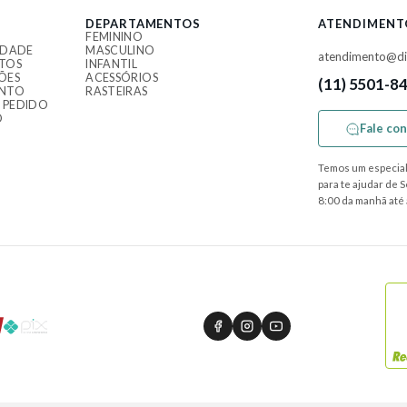
DEPARTAMENTOS
ATENDIMENT
FEMININO
IDADE
MASCULINO
atendimento@di
TOS
INFANTIL
ÕES
ACESSÓRIOS
(11) 5501-8
ENTO
RASTEIRAS
 PEDIDO
O
Fale co
Temos um especial
para te ajudar de 
8:00 da manhã até 