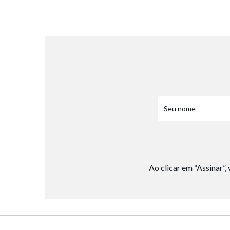
8
º
chuteira
9
º
salto
10
º
new balance
Ao clicar em “Assinar”