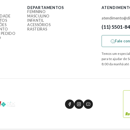
DEPARTAMENTOS
ATENDIMENT
FEMININO
IDADE
MASCULINO
atendimento@di
TOS
INFANTIL
ÕES
ACESSÓRIOS
(11) 5501-8
ENTO
RASTEIRAS
 PEDIDO
O
Fale co
Temos um especial
para te ajudar de 
8:00 da manhã até 