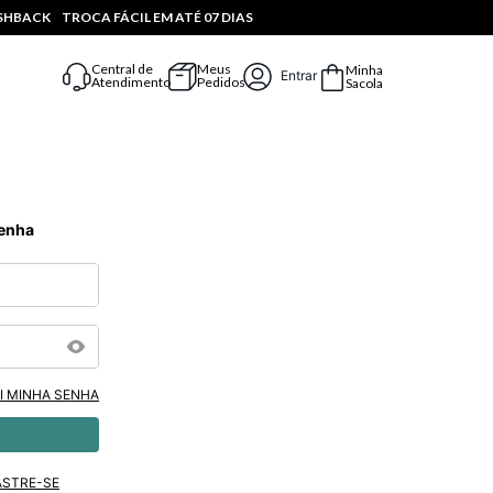
ASHBACK
TROCA FÁCIL EM ATÉ 07 DIAS
Central de
Meus
Minha
Entrar
Atendimento
Pedidos
Sacola
Senha
I MINHA SENHA
ASTRE-SE