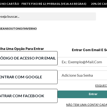
OS NO CARTÃO
FRETE FIXO R$ 12,99 BRASIL (VEJA AS REGRAS)
20% DE C
 buscar...
JEANS
OUTONO/INVERNO
lha Uma Opção Para Entrar
Entrar Com Email E 
CÓDIGO DE ACESSO POR EMAIL
ENTRAR COM
GOOGLE
ESQUEC
Entrar
NTRAR COM
FACEBOOK
NÃO TEM UMA CONTA? CAD