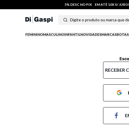
5% DESC NO PIX
EM ATÉ 10X S/ JUR
Digite o produto ou marca que deseja
Termos mais buscados
FEMININO
MASCULINO
INFANTIL
NOVIDADES
MARCAS
BOTAS
1
º
tênis feminino
2
º
tenis
Esco
3
º
moletom
RECEBER 
4
º
tênis masculino
5
º
bota
6
º
sandalia
E
7
º
jeans