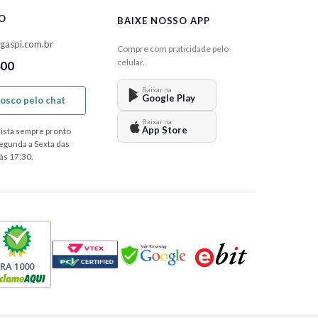
O
BAIXE NOSSO APP
gaspi.com.br
Compre com praticidade pelo
celular.
400
Baixar na
Google Play
nosco pelo chat
Baixar na
App Store
ista sempre pronto
Segunda a Sexta das
às 17:30.
RA 1000