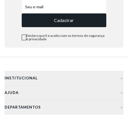
5
º
bota
Cadastrar
6
º
sandalia
7
º
jeans
Declaro que li e aceito com os termos de segurança
e privacidade
8
º
salto
9
º
chuteira
10
º
new balance
+
INSTITUCIONAL
+
AJUDA
+
DEPARTAMENTOS