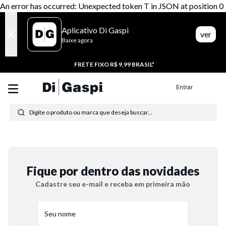
An error has occurred: Unexpected token T in JSON at position 0
Aplicativo Di Gaspi
ver
Baixe agora
FRETE FIXO R$ 9,99 BRASIL*
Entrar
Digite o produto ou marca que deseja buscar...
Termos mais buscados
1
º
tênis feminino
Fique por dentro das novidades
2
º
tenis
Cadastre seu e-mail e receba em primeira mão
3
º
moletom
4
º
tênis masculino