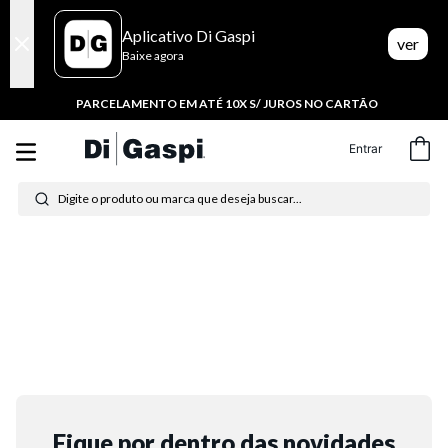
Aplicativo Di Gaspi
ver
Baixe agora
PARCELAMENTO EM ATÉ 10X S/ JUROS NO CARTÃO
Entrar
Digite o produto ou marca que deseja buscar...
Termos mais buscados
1
º
tenis
2
º
tênis feminino
3
º
moletom
4
º
tênis masculino
Fique por dentro das novidades