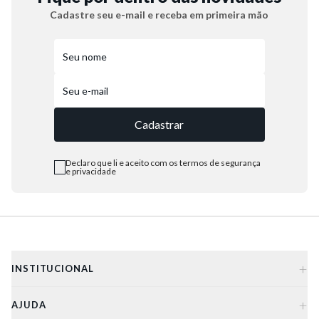
5
º
bota
Cadastre seu e-mail e receba em primeira mão
6
º
sandalia
7
º
salto
8
º
jeans
Cadastrar
9
º
chuteira
10
º
chinelo
Declaro que li e aceito com os termos de segurança
e privacidade
+
INSTITUCIONAL
+
AJUDA