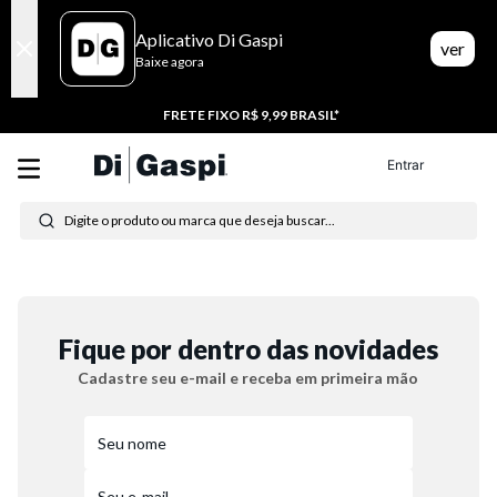
Aplicativo Di Gaspi
ver
Baixe agora
FRETE FIXO R$ 9,99 BRASIL*
Entrar
Digite o produto ou marca que deseja buscar...
Termos mais buscados
1
º
tenis
Fique por dentro das novidades
2
º
tênis feminino
Cadastre seu e-mail e receba em primeira mão
3
º
moletom
4
º
tênis masculino