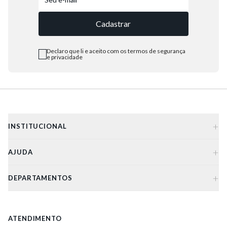
5
º
bota
Cadastrar
6
º
sandalia
7
º
salto
Declaro que li e aceito com os termos de segurança
e privacidade
8
º
jeans
9
º
chuteira
10
º
chinelo
+
INSTITUCIONAL
+
AJUDA
+
DEPARTAMENTOS
ATENDIMENTO