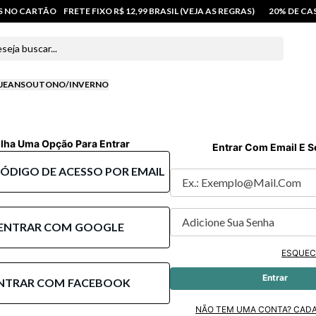
OS NO CARTÃO
FRETE FIXO R$ 12,99 BRASIL (VEJA AS REGRAS)
20% DE C
 buscar...
JEANS
OUTONO/INVERNO
lha Uma Opção Para Entrar
Entrar Com Email E 
CÓDIGO DE ACESSO POR EMAIL
ENTRAR COM
GOOGLE
ESQUEC
Entrar
NTRAR COM
FACEBOOK
NÃO TEM UMA CONTA? CAD