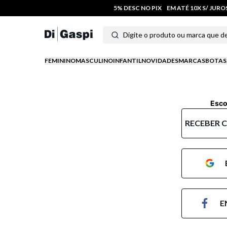
5% DESC NO PIX
EM ATÉ 10X S/ JUR
Digite o produto ou marca que deseja
Termos mais buscados
FEMININO
MASCULINO
INFANTIL
NOVIDADES
MARCAS
BOTAS
1
º
tênis feminino
2
º
tenis
Esco
3
º
moletom
RECEBER 
4
º
tênis masculino
5
º
bota
6
º
sandalia
E
7
º
jeans