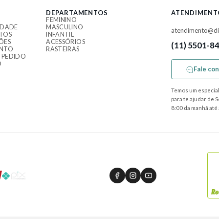
DEPARTAMENTOS
ATENDIMENT
FEMININO
IDADE
MASCULINO
atendimento@di
TOS
INFANTIL
ÕES
ACESSÓRIOS
(11) 5501-8
ENTO
RASTEIRAS
 PEDIDO
O
Fale co
Temos um especial
para te ajudar de 
8:00 da manhã até 