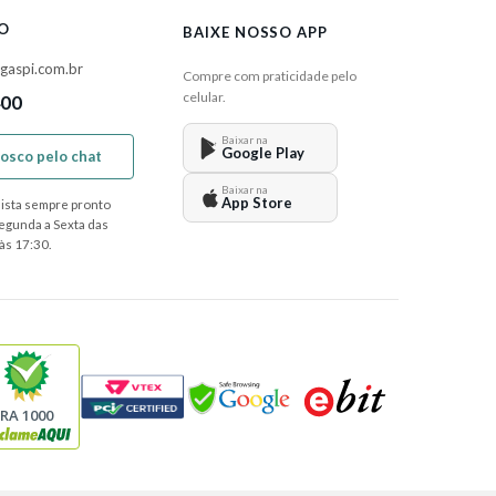
O
BAIXE NOSSO APP
gaspi.com.br
Compre com praticidade pelo
celular.
400
Baixar na
Google Play
nosco pelo chat
Baixar na
App Store
ista sempre pronto
Segunda a Sexta das
às 17:30.
RA 1000