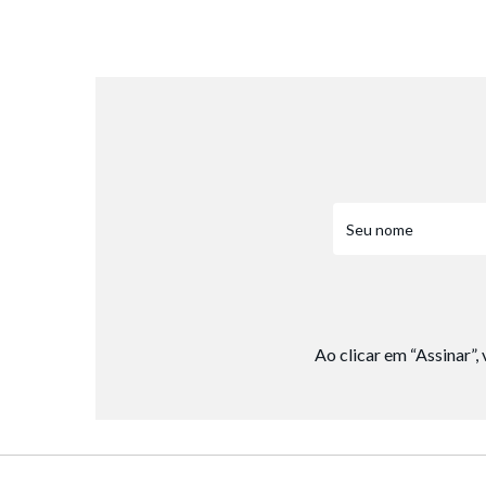
8
º
salto
9
º
chuteira
10
º
new balance
Ao clicar em “Assinar”