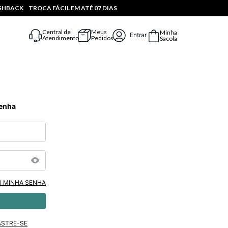
ASHBACK
TROCA FÁCIL EM ATÉ 07 DIAS
Central de
Meus
Minha
Entrar
Atendimento
Pedidos
Sacola
Senha
I MINHA SENHA
ASTRE-SE