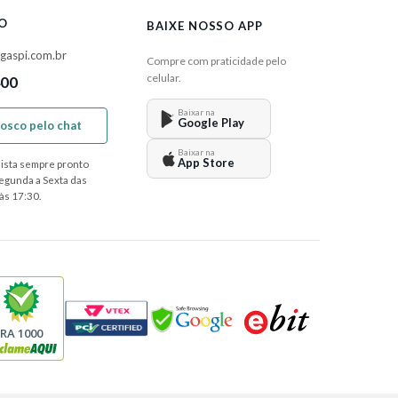
O
BAIXE NOSSO APP
gaspi.com.br
Compre com praticidade pelo
celular.
400
Baixar na
Google Play
nosco pelo chat
Baixar na
App Store
ista sempre pronto
Segunda a Sexta das
às 17:30.
RA 1000