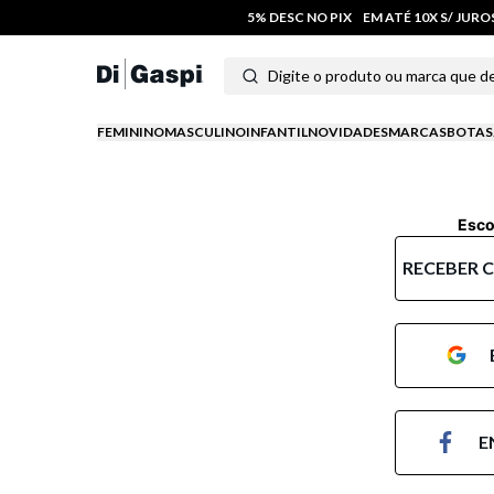
5% DESC NO PIX
EM ATÉ 10X S/ JUR
Digite o produto ou marca que deseja
Termos mais buscados
FEMININO
MASCULINO
INFANTIL
NOVIDADES
MARCAS
BOTAS
1
º
tenis
2
º
tênis feminino
Esco
3
º
moletom
RECEBER 
4
º
tênis masculino
5
º
bota
6
º
sandalia
E
7
º
salto