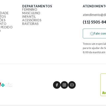
DEPARTAMENTOS
ATENDIMENT
FEMININO
IDADE
MASCULINO
atendimento@di
TOS
INFANTIL
ÕES
ACESSÓRIOS
(11) 5501-8
ENTO
RASTEIRAS
 PEDIDO
O
Fale co
Temos um especial
para te ajudar de 
8:00 da manhã até 