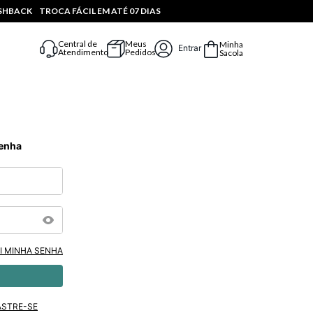
ASHBACK
TROCA FÁCIL EM ATÉ 07 DIAS
Central de
Meus
Minha
Entrar
Atendimento
Pedidos
Sacola
Senha
I MINHA SENHA
ASTRE-SE