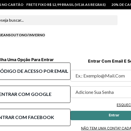
OS NO CARTÃO
FRETE FIXO R$ 12,99 BRASIL (VEJA AS REGRAS)
20% DE C
 buscar...
JEANS
OUTONO/INVERNO
lha Uma Opção Para Entrar
Entrar Com Email E 
CÓDIGO DE ACESSO POR EMAIL
ENTRAR COM
GOOGLE
ESQUEC
Entrar
NTRAR COM
FACEBOOK
NÃO TEM UMA CONTA? CAD