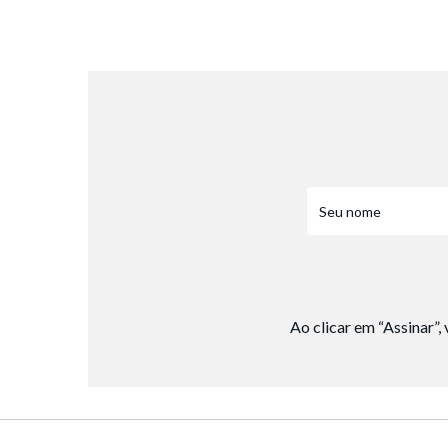
8
º
jeans
9
º
chuteira
10
º
chinelo
Ao clicar em “Assinar”