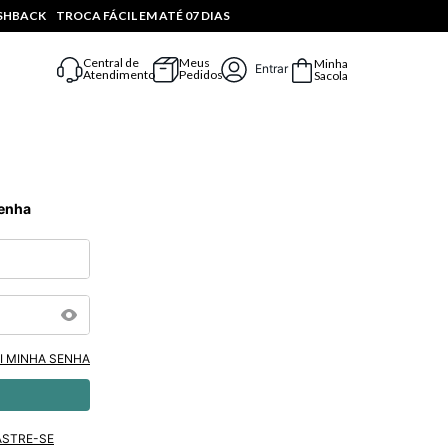
ASHBACK
TROCA FÁCIL EM ATÉ 07 DIAS
Central de
Meus
Minha
Entrar
Atendimento
Pedidos
Sacola
Senha
I MINHA SENHA
ASTRE-SE