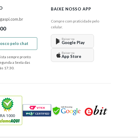
O
BAIXE NOSSO APP
gaspi.com.br
Compre com praticidade pelo
celular.
400
Baixar na
Google Play
nosco pelo chat
Baixar na
App Store
ista sempre pronto
Segunda a Sexta das
às 17:30.
RA 1000