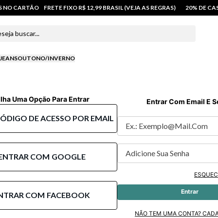
OS NO CARTÃO
FRETE FIXO R$ 12,99 BRASIL (VEJA AS REGRAS)
20% DE C
 buscar...
JEANS
OUTONO/INVERNO
lha Uma Opção Para Entrar
Entrar Com Email E 
CÓDIGO DE ACESSO POR EMAIL
ENTRAR COM
GOOGLE
ESQUEC
Entrar
NTRAR COM
FACEBOOK
NÃO TEM UMA CONTA? CAD