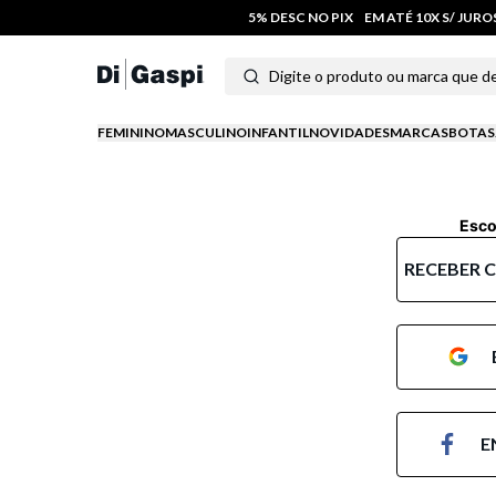
5% DESC NO PIX
EM ATÉ 10X S/ JUR
Digite o produto ou marca que deseja
Termos mais buscados
FEMININO
MASCULINO
INFANTIL
NOVIDADES
MARCAS
BOTAS
1
º
tênis feminino
2
º
tenis
Esco
3
º
moletom
RECEBER 
4
º
tênis masculino
5
º
bota
6
º
sandalia
E
7
º
jeans