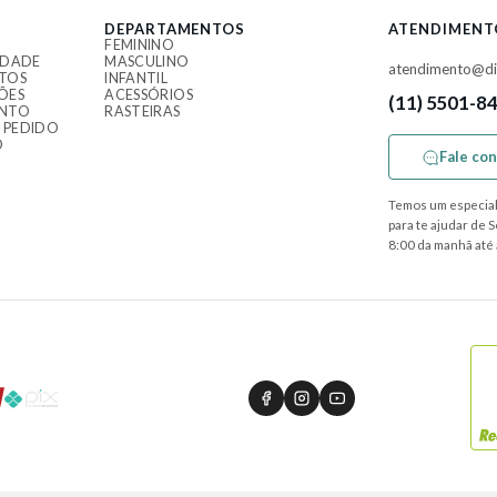
DEPARTAMENTOS
ATENDIMENT
FEMININO
IDADE
MASCULINO
atendimento@di
TOS
INFANTIL
ÕES
ACESSÓRIOS
(11) 5501-8
ENTO
RASTEIRAS
 PEDIDO
O
Fale co
Temos um especial
para te ajudar de 
8:00 da manhã até 