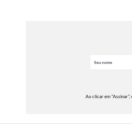
8
º
salto
9
º
new balance
10
º
tênis infantil
Ao clicar em “Assinar”