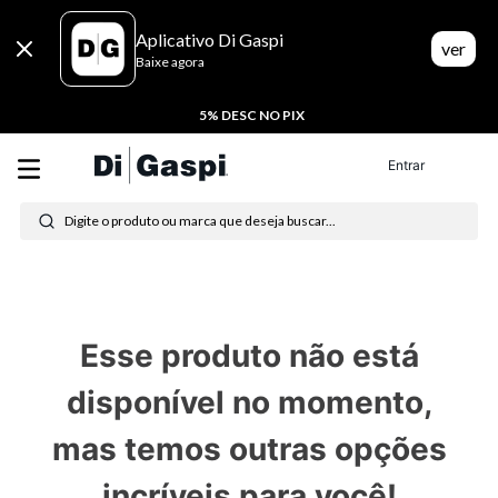
Aplicativo Di Gaspi
ver
Baixe agora
5% DESC NO PIX
Entrar
Digite o produto ou marca que deseja buscar...
Termos mais buscados
1
º
tenis
Esse produto não está
2
º
tênis feminino
disponível no momento,
3
º
moletom
mas temos outras opções
4
º
tênis masculino
incríveis para você!