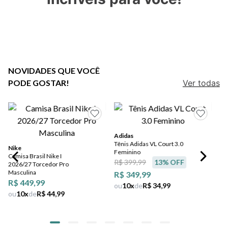
5
º
bota
6
º
sandalia
7
º
salto
8
º
jeans
NOVIDADES QUE VOCÊ
PODE GOSTAR!
Ver todas
9
º
chuteira
10
º
chinelo
Adidas
Tênis Adidas VL Court 3.0
Nike
Feminino
Camisa Brasil Nike I
R$ 399,99
13
% OFF
2026/27 Torcedor Pro
Masculina
R$ 349,99
R$ 449,99
ou
10
x
de
R$ 34,99
ou
10
x
de
R$ 44,99