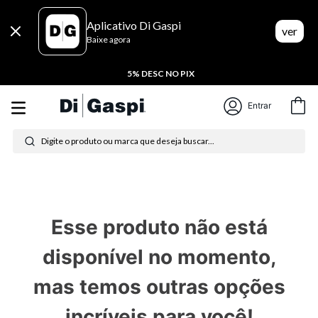
Aplicativo Di Gaspi
ver
Baixe agora
5% DESC NO PIX
Entrar
Digite o produto ou marca que deseja buscar...
Termos mais buscados
1
º
tênis feminino
Esse produto não está
2
º
tenis
disponível no momento,
3
º
moletom
mas temos outras opções
4
º
tênis masculino
incríveis para você!