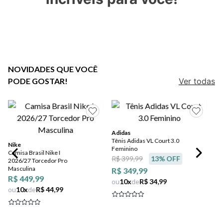
5
º
bota
6
º
sandalia
7
º
jeans
8
º
chuteira
NOVIDADES QUE VOCÊ
PODE GOSTAR!
Ver todas
9
º
salto
10
º
new balance
Adidas
Tênis Adidas VL Court 3.0
Nike
Feminino
Camisa Brasil Nike I
R$ 399,99
13
% OFF
2026/27 Torcedor Pro
Masculina
R$ 349,99
R$ 449,99
ou
10
x
de
R$ 34,99
ou
10
x
de
R$ 44,99