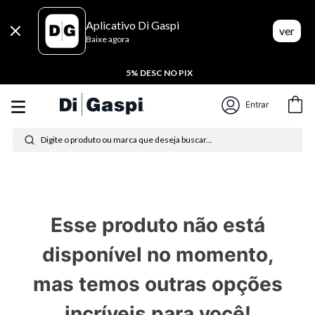
Aplicativo Di Gaspi
ver
Baixe agora
5% DESC NO PIX
Entrar
Digite o produto ou marca que deseja buscar...
Termos mais buscados
1
º
tênis feminino
Esse produto não está
2
º
tenis
disponível no momento,
3
º
moletom
mas temos outras opções
4
º
tênis masculino
incríveis para você!