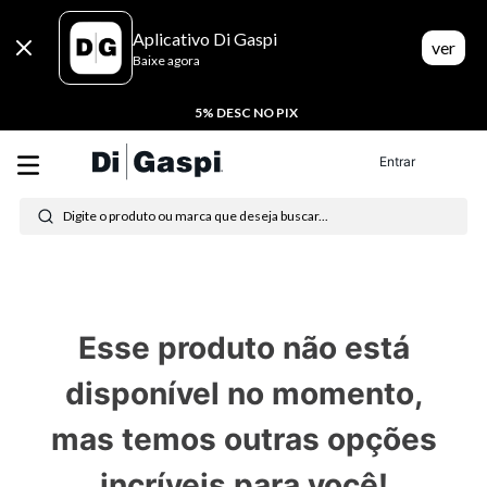
Aplicativo Di Gaspi
ver
Baixe agora
5% DESC NO PIX
Entrar
Digite o produto ou marca que deseja buscar...
Termos mais buscados
1
º
tênis feminino
Esse produto não está
2
º
tenis
disponível no momento,
3
º
moletom
mas temos outras opções
4
º
tênis masculino
incríveis para você!