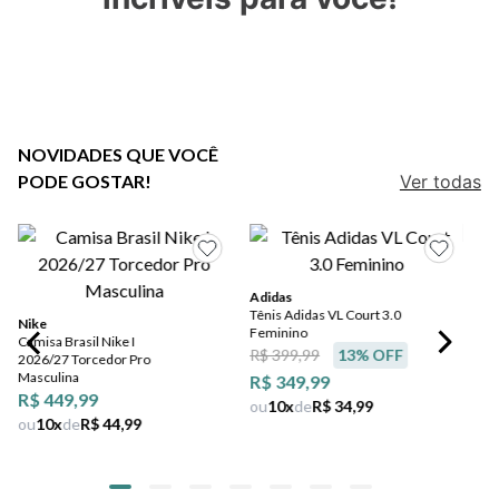
5
º
bota
6
º
sandalia
7
º
jeans
8
º
chuteira
NOVIDADES QUE VOCÊ
PODE GOSTAR!
Ver todas
9
º
salto
10
º
new balance
Adidas
Tênis Adidas VL Court 3.0
Nike
Feminino
Camisa Brasil Nike I
R$ 399,99
13
% OFF
2026/27 Torcedor Pro
Masculina
R$ 349,99
R$ 449,99
ou
10
x
de
R$ 34,99
ou
10
x
de
R$ 44,99