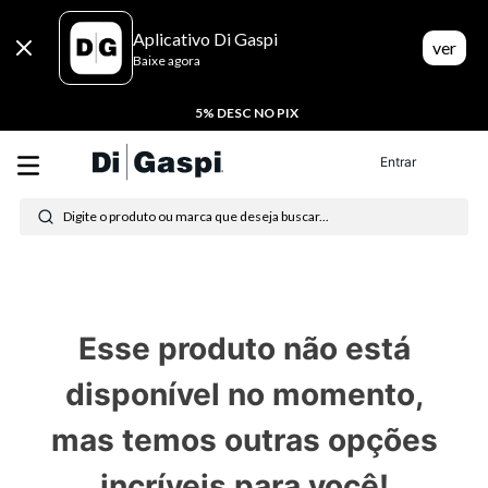
Aplicativo Di Gaspi
ver
Baixe agora
5% DESC NO PIX
Entrar
Digite o produto ou marca que deseja buscar...
Termos mais buscados
1
º
tenis
Esse produto não está
2
º
tênis feminino
disponível no momento,
3
º
moletom
mas temos outras opções
4
º
tênis masculino
incríveis para você!