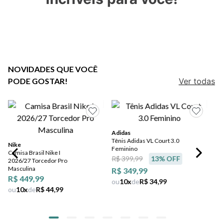
5
º
bota
6
º
sandalia
7
º
salto
8
º
jeans
NOVIDADES QUE VOCÊ
PODE GOSTAR!
Ver todas
9
º
chuteira
10
º
chinelo
Adidas
Tênis Adidas VL Court 3.0
Nike
Feminino
Camisa Brasil Nike I
R$ 399,99
13
% OFF
2026/27 Torcedor Pro
Masculina
R$ 349,99
R$ 449,99
ou
10
x
de
R$ 34,99
ou
10
x
de
R$ 44,99