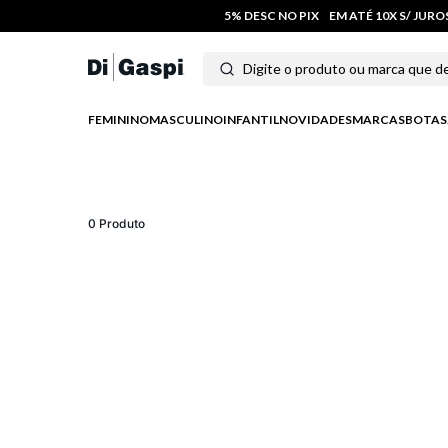
5% DESC NO PIX
EM ATÉ 10X S/ JUR
Digite o produto ou marca que deseja
Termos mais buscados
FEMININO
MASCULINO
INFANTIL
NOVIDADES
MARCAS
BOTAS
1
º
tênis feminino
2
º
tenis
0
Produto
3
º
moletom
4
º
tênis masculino
5
º
bota
6
º
sandalia
7
º
jeans