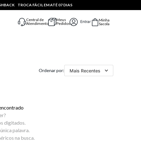
ASHBACK
TROCA FÁCIL EM ATÉ 07 DIAS
Central de
Meus
Minha
Entrar
Atendimento
Pedidos
Sacola
Mais Recentes
encontrado
er?
s digitados.
 única palavra.
éricos na busca.