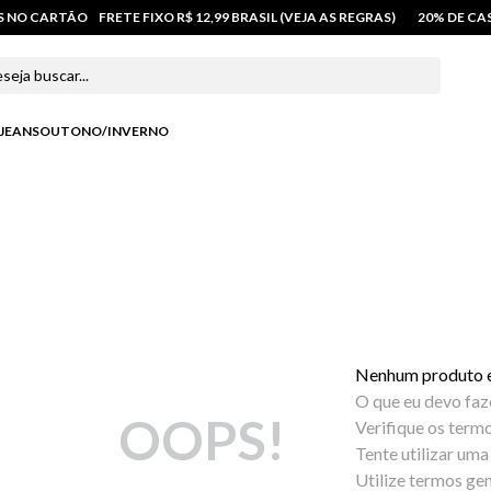
OS NO CARTÃO
FRETE FIXO R$ 12,99 BRASIL (VEJA AS REGRAS)
20% DE C
 buscar...
JEANS
OUTONO/INVERNO
Nenhum produto 
O que eu devo faz
OOPS!
Verifique os termo
Tente utilizar uma
Utilize termos gen