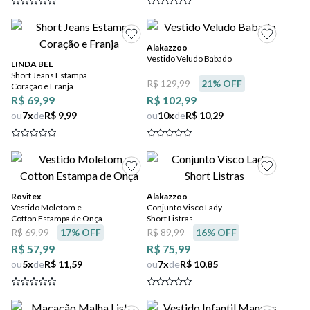
Alakazzoo
Vestido Veludo Babado
LINDA BEL
Short Jeans Estampa
R$ 129,99
21
% OFF
Coração e Franja
R$ 69,99
R$ 102,99
ou
7
x
de
R$ 9,99
ou
10
x
de
R$ 10,29
Rovitex
Alakazzoo
Vestido Moletom e
Conjunto Visco Lady
Cotton Estampa de Onça
Short Listras
R$ 69,99
17
% OFF
R$ 89,99
16
% OFF
R$ 57,99
R$ 75,99
ou
5
x
de
R$ 11,59
ou
7
x
de
R$ 10,85