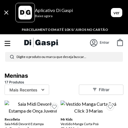
Aplicativo Di Gaspi
ver
Baixe agora
PARCELAMENTO EM ATÉ 10X S/ JUROS NO CARTÃO
Entrar
Digite o produto ou marca que deseja buscar...
Termos mais buscados
Meninas
1
º
tênis feminino
17
Produtos
Filtrar
Mais Recentes
2
º
tenis
3
º
moletom
4
º
tênis masculino
Recolleta
Mr Kids
Saia Midi Devorê Estampa
Vestido Manga Curta Poá