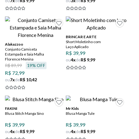
ou
7
x
de
R$ 9,99
ou
3
x
de
R$ 9,99
BRINCAR E ARTE
Short Moletinho com
Alakazzoo
Laço Aplicado
Conjunto Camiseta
R$ 39,99
Estampada e Saia Malha
Florence Menina
ou
4
x
de
R$ 9,99
R$ 89,99
19
% OFF
R$ 72,99
ou
7
x
de
R$ 10,42
FAKINI
Mr Kids
Blusa Stitch Manga Sino
Blusa Manga Tule
R$ 39,99
R$ 39,99
ou
4
x
de
R$ 9,99
ou
4
x
de
R$ 9,99