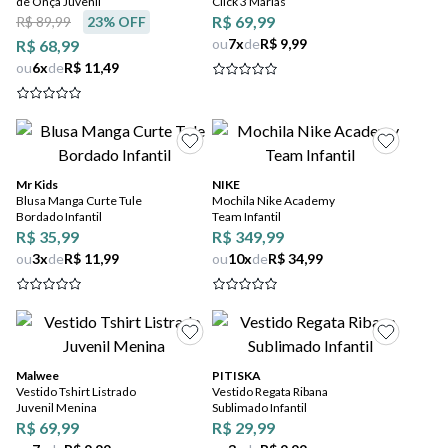
de Onça Juvenil
Click 3 Marias
5
º
bota
R$ 69,99
R$ 89,99
23
% OFF
ou
7
x
de
R$ 9,99
R$ 68,99
6
º
sandalia
ou
6
x
de
R$ 11,49
7
º
jeans
8
º
chuteira
9
º
salto
Mr Kids
NIKE
Blusa Manga Curte Tule
Mochila Nike Academy
Bordado Infantil
Team Infantil
10
º
new balance
R$ 35,99
R$ 349,99
ou
3
x
de
R$ 11,99
ou
10
x
de
R$ 34,99
Malwee
PITISKA
Vestido Tshirt Listrado
Vestido Regata Ribana
Juvenil Menina
Sublimado Infantil
R$ 69,99
R$ 29,99