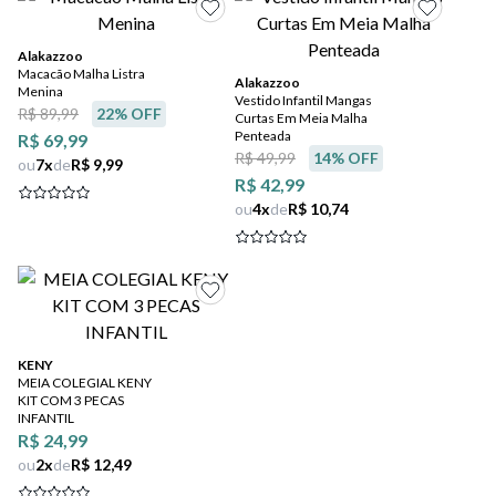
Alakazzoo
Macacão Malha Listra
Alakazzoo
Menina
Vestido Infantil Mangas
R$ 89,99
22
% OFF
Curtas Em Meia Malha
Penteada
R$ 69,99
R$ 49,99
14
% OFF
ou
7
x
de
R$ 9,99
R$ 42,99
ou
4
x
de
R$ 10,74
KENY
MEIA COLEGIAL KENY
KIT COM 3 PECAS
INFANTIL
R$ 24,99
ou
2
x
de
R$ 12,49