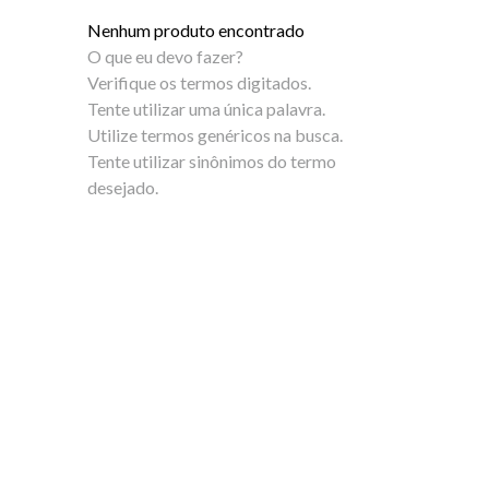
5
º
bota
Nenhum produto encontrado
6
º
sandalia
O que eu devo fazer?
Verifique os termos digitados.
7
º
salto
Tente utilizar uma única palavra.
Utilize termos genéricos na busca.
8
º
jeans
Tente utilizar sinônimos do termo
desejado.
9
º
chuteira
10
º
chinelo