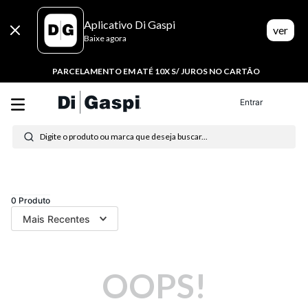
Aplicativo Di Gaspi
ver
Baixe agora
PARCELAMENTO EM ATÉ 10X S/ JUROS NO CARTÃO
Entrar
Digite o produto ou marca que deseja buscar...
Termos mais buscados
1
º
tenis
0
Produto
Mais Recentes
2
º
tênis feminino
3
º
moletom
OOPS!
4
º
tênis masculino