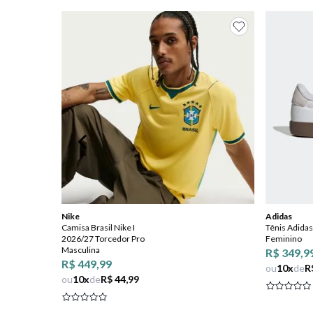
8
º
jeans
9
º
chinelo
10
º
sapatenis
Nike
Adidas
Camisa Brasil Nike I
Tênis Adidas
2026/27 Torcedor Pro
Feminino
Masculina
R$ 349,9
R$ 449,99
ou
10
x
de
R
ou
10
x
de
R$ 44,99