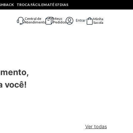
ASHBACK
TROCA FÁCIL EM ATÉ 07 DIAS
Central de
Meus
Minha
Entrar
Atendimento
Pedidos
Sacola
omento,
a você!
Ver todas