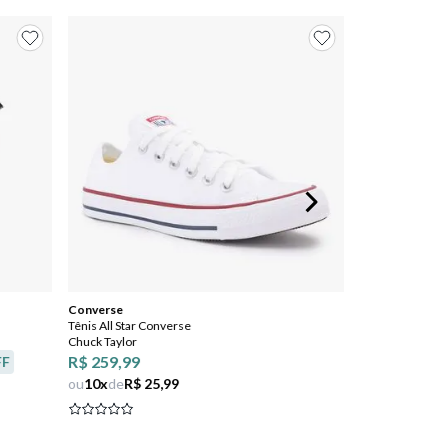
Converse
Tênis All Star Converse
Chuck Taylor
R$ 259,99
FF
ou
10
x
de
R$ 25,99