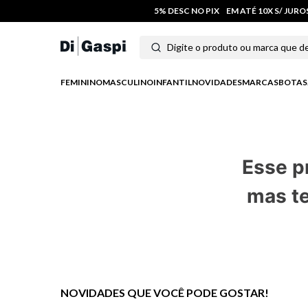
5% DESC NO PIX
EM ATÉ 10X S/ JUR
Digite o produto ou marca que deseja
Termos mais buscados
FEMININO
MASCULINO
INFANTIL
NOVIDADES
MARCAS
BOTAS
1
º
tenis
2
º
tênis feminino
Esse p
3
º
tênis masculino
mas te
4
º
moletom
5
º
sandalia
6
º
bota
7
º
salto
NOVIDADES QUE VOCÊ PODE GOSTAR!