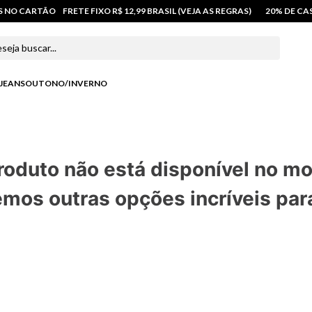
OS NO CARTÃO
FRETE FIXO R$ 12,99 BRASIL (VEJA AS REGRAS)
20% DE C
 buscar...
JEANS
OUTONO/INVERNO
roduto não está disponível no m
mos outras opções incríveis par