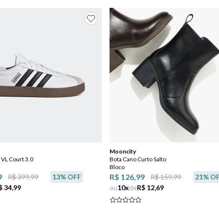
Mooncity
 VL Court 3.0
Bota Cano Curto Salto
Bloco
9
R$ 126,99
R$ 399,99
13
% OFF
R$ 159,99
21
% O
$ 34,99
ou
10
x
de
R$ 12,69