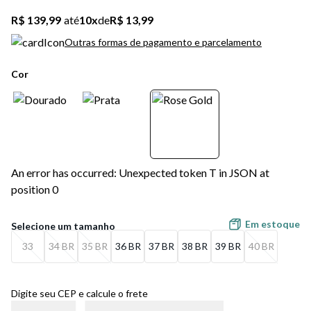
R$ 139,99
até
10
x
de
R$ 13,99
Outras formas de pagamento e parcelamento
Cor
An error has occurred: Unexpected token T in JSON at
position 0
Em estoque
33
34 BR
35 BR
36 BR
37 BR
38 BR
39 BR
40 BR
Digite seu CEP e calcule o frete