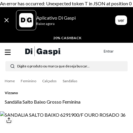
An error has occurred: Unexpected token T in JSON at position 0
Aplicativo Di Gaspi
ver
Baixe agora
20% CASHBACK
Entrar
Digite o produto ou marca que deseja buscar...
Termos mais buscados
Feminino
Calçados
Sandálias
1
º
tênis feminino
Vizzano
2
º
tenis
Sandália Salto Baixo Grosso Feminina
3
º
moletom
4
º
tênis masculino