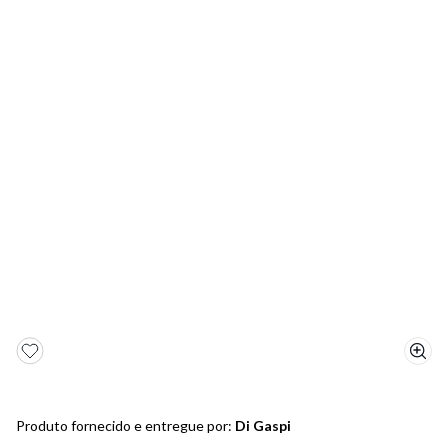
5
º
bota
6
º
sandalia
7
º
jeans
8
º
salto
9
º
chuteira
10
º
new balance
Produto fornecido e entregue por:
Di Gaspi