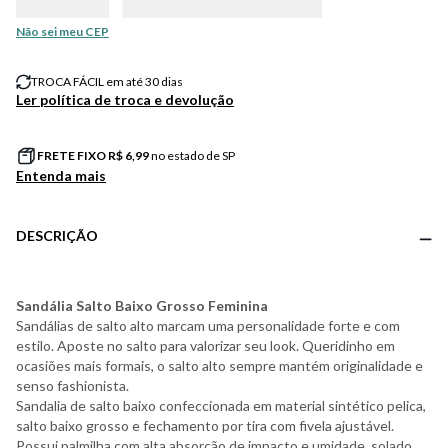
Não sei meu CEP
TROCA FÁCIL em até 30 dias
Ler política de troca e devolução
FRETE FIXO R$
6,99
no estado de SP
Entenda mais
DESCRIÇÃO
Sandália Salto Baixo Grosso Feminina
Sandálias de salto alto marcam uma personalidade forte e com
estilo. Aposte no salto para valorizar seu look. Queridinho em
ocasiões mais formais, o salto alto sempre mantém originalidade e
senso fashionista.
Sandalia de salto baixo confeccionada em material sintético pelica,
salto baixo grosso e fechamento por tira com fivela ajustável.
Possui palmilha com alta absorção de impacto e umidade, solado