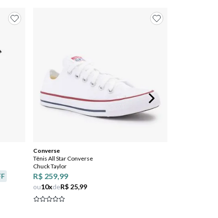
Converse
Tênis All Star Converse
Chuck Taylor
R$ 259,99
FF
ou
10
x
de
R$ 25,99