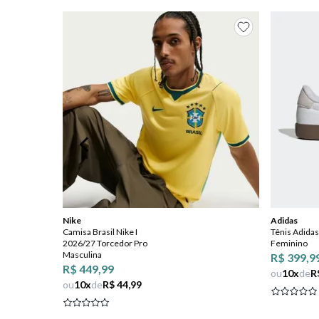
8
º
jeans
9
º
chuteira
10
º
chinelo
Nike
Adidas
Camisa Brasil Nike I
Tênis Adidas
2026/27 Torcedor Pro
Feminino
Masculina
R$ 399,9
R$ 449,99
ou
10
x
de
R
ou
10
x
de
R$ 44,99