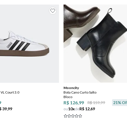
Mooncity
 VL Court 3.0
Bota Cano Curto Salto
Bloco
9
R$ 126,99
R$ 159,99
21
% O
$ 39,99
ou
10
x
de
R$ 12,69