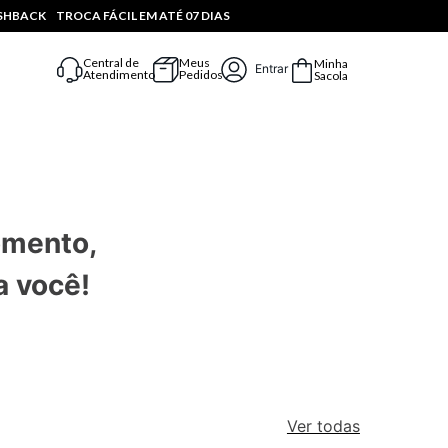
ASHBACK
TROCA FÁCIL EM ATÉ 07 DIAS
Central de
Meus
Minha
Entrar
Atendimento
Pedidos
Sacola
omento,
a você!
Ver todas