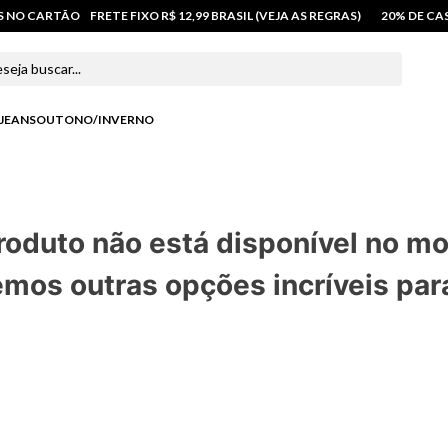
OS NO CARTÃO
FRETE FIXO R$ 12,99 BRASIL (VEJA AS REGRAS)
20% DE C
 buscar...
JEANS
OUTONO/INVERNO
roduto não está disponível no m
mos outras opções incríveis par