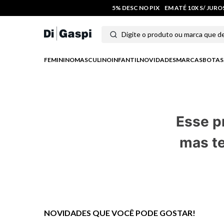
5% DESC NO PIX
EM ATÉ 10X S/ JUR
Digite o produto ou marca que deseja
Termos mais buscados
FEMININO
MASCULINO
INFANTIL
NOVIDADES
MARCAS
BOTAS
1
º
tenis
2
º
tênis feminino
Esse p
3
º
moletom
mas te
4
º
tênis masculino
5
º
bota
6
º
sandalia
7
º
salto
NOVIDADES QUE VOCÊ PODE GOSTAR!