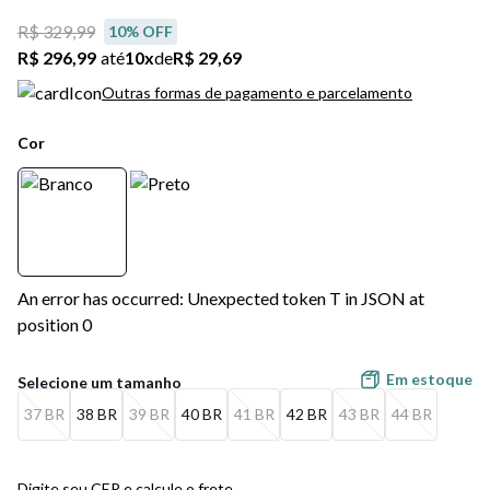
R$ 329,99
10
% OFF
R$ 296,99
até
10
x
de
R$ 29,69
Outras formas de pagamento e parcelamento
Cor
An error has occurred: Unexpected token T in JSON at
position 0
Em estoque
37 BR
38 BR
39 BR
40 BR
41 BR
42 BR
43 BR
44 BR
Digite seu CEP e calcule o frete