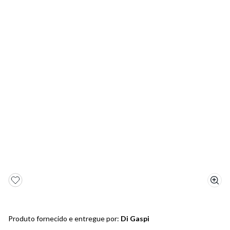
5
º
sandalia
6
º
bota
7
º
salto
8
º
jeans
9
º
chinelo
10
º
sapatenis
Produto fornecido e entregue por:
Di Gaspi