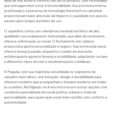
ideia de unir estilo e conforto em um só produto, com tecnologias
que entregam bem-estar e funcionalidade. Sua estrutura interna
acolchoada e a presença da tecnologia Amortech no calcanhar
proporcionam maior absorção de impacto e suavidade nos passos,
mesmo após longos períodos de uso.
O sapatênis conta com cabedal em material sintético de alta
qualidade com acabamento texturizado, que além de resistente,
oferece sofisticação ao visual. O fechamento em cadarço
proporciona ajuste personalizado e seguro. Sua entressola macia
oferece leveza à pisada, enquanto o solado em borracha
antiderrapante garante firmeza e estabilidade, adaptando-se bem
a diferentes tipos de solo e movimentações cotidianas.
A Pegada, com sua trajetória consolidada no segmento de
calçados masculinos, une inovação, design e durabilidade para
oferecer modelos que acompanham o homem moderno em todas
as ocasiões. Na Digaspi, você encontra essa e outras opções com
curadoria especializada em moda prática, urbana e cheia de
personalidade, para quem quer estar bem vestido com conforto e
autenticidade.