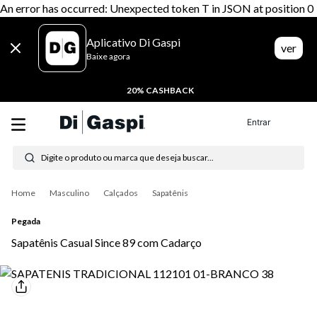
An error has occurred: Unexpected token T in JSON at position 0
Aplicativo Di Gaspi
ver
Baixe agora
20% CASHBACK
Entrar
Digite o produto ou marca que deseja buscar...
Termos mais buscados
Masculino
Calçados
Sapatênis
1
º
tenis
Pegada
2
º
tênis feminino
Sapatênis Casual Since 89 com Cadarço
3
º
tênis masculino
4
º
moletom