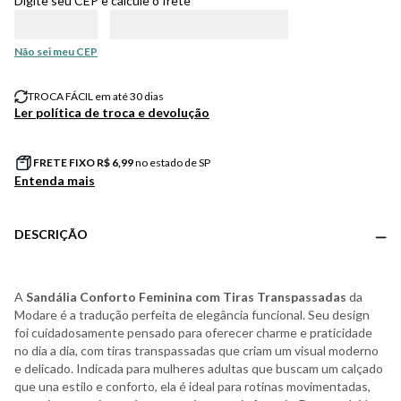
Digite seu CEP e calcule o frete
Não sei meu CEP
TROCA FÁCIL em até 30 dias
Ler política de troca e devolução
FRETE FIXO R$
6,99
no estado de SP
Entenda mais
DESCRIÇÃO
A
Sandália Conforto Feminina com Tiras Transpassadas
da
Modare é a tradução perfeita de elegância funcional. Seu design
foi cuidadosamente pensado para oferecer charme e praticidade
no dia a dia, com tiras transpassadas que criam um visual moderno
e delicado. Indicada para mulheres adultas que buscam um calçado
que una estilo e conforto, ela é ideal para rotinas movimentadas,