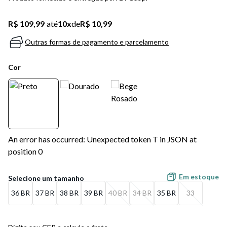
5
º
bota
R$ 109,99
até
10
x
de
R$ 10,99
6
º
sandalia
Outras formas de pagamento e parcelamento
7
º
salto
Cor
8
º
jeans
9
º
chuteira
10
º
chinelo
An error has occurred: Unexpected token T in JSON at
position 0
Em estoque
36 BR
37 BR
38 BR
39 BR
40 BR
34 BR
35 BR
33