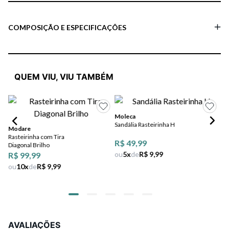
COMPOSIÇÃO E ESPECIFICAÇÕES
QUEM VIU, VIU TAMBÉM
Moleca
Sandália Rasteirinha H
Modare
Mo
Rasteirinha com Tira
Sa
R$ 49,99
Diagonal Brilho
St
ou
5
x
de
R$ 9,99
R$ 99,99
R$
ou
10
x
de
R$ 9,99
ou
AVALIAÇÕES