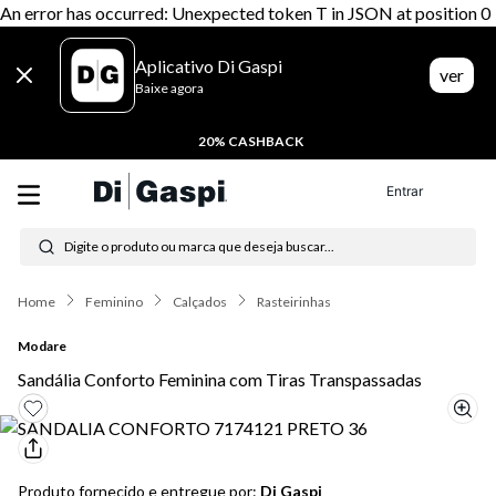
An error has occurred: Unexpected token T in JSON at position 0
Aplicativo Di Gaspi
ver
Baixe agora
20% CASHBACK
Entrar
Digite o produto ou marca que deseja buscar...
Termos mais buscados
Feminino
Calçados
Rasteirinhas
1
º
tenis
Modare
2
º
tênis feminino
Sandália Conforto Feminina com Tiras Transpassadas
3
º
moletom
4
º
tênis masculino
Produto fornecido e entregue por:
Di Gaspi