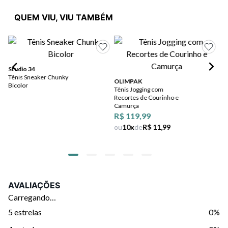
QUEM VIU, VIU TAMBÉM
Studio 34
St
Tênis Sneaker Chunky
Tê
OLIMPAK
Bicolor
Es
Tênis Jogging com
Recortes de Courinho e
Camurça
R$ 119,99
ou
10
x
de
R$ 11,99
AVALIAÇÕES
Carregando…
5 estrelas
0%