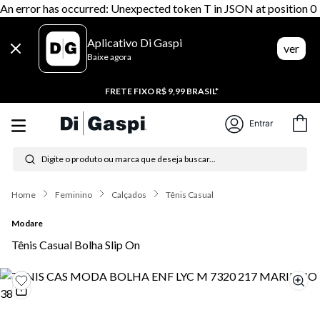
An error has occurred: Unexpected token T in JSON at position 0
Aplicativo Di Gaspi
ver
Baixe agora
20% CASHBACK
Entrar
Digite o produto ou marca que deseja buscar...
Termos mais buscados
Feminino
Calçados
Tênis Casual
1
º
tênis feminino
Modare
2
º
tenis
Tênis Casual Bolha Slip On
3
º
moletom
4
º
tênis masculino