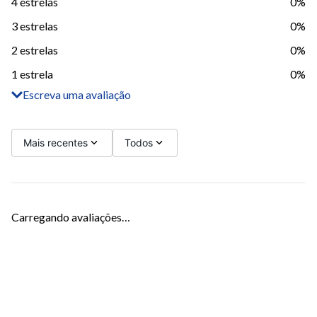
4 estrelas
0%
3 estrelas
0%
2 estrelas
0%
1 estrela
0%
Escreva uma avaliação
Adicionar avaliação
Título
Mais recentes
Todos
Avalie o produto de 1 a 5 estrelas
Carregando avaliações…
Seu nome
Sua localização