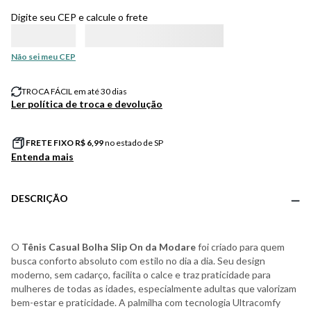
Digite seu CEP e calcule o frete
Não sei meu CEP
TROCA FÁCIL em até 30 dias
Ler política de troca e devolução
FRETE FIXO R$
6,99
no estado de SP
Entenda mais
DESCRIÇÃO
O
Tênis Casual Bolha Slip On da Modare
foi criado para quem
busca conforto absoluto com estilo no dia a dia. Seu design
moderno, sem cadarço, facilita o calce e traz praticidade para
mulheres de todas as idades, especialmente adultas que valorizam
bem-estar e praticidade. A palmilha com tecnologia Ultracomfy