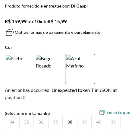
5
º
bota
Produto fornecido e entregue por:
Di Gaspi
6
º
sandalia
R$ 159,99
até
10
x
de
R$ 15,99
7
º
jeans
Outras formas de pagamento e parcelamento
8
º
salto
Cor
9
º
new balance
10
º
tênis infantil
An error has occurred: Unexpected token T in JSON at
position 0
Em estoque
34
35
36
37
38
39
40
33