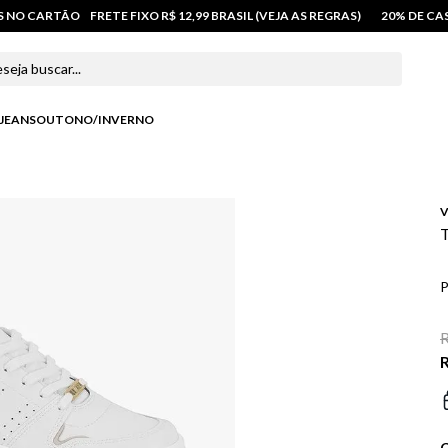
OS NO CARTÃO
FRETE FIXO R$ 12,99 BRASIL (VEJA AS REGRAS)
20% DE C
 buscar...
JEANS
OUTONO/INVERNO
V
T
P
R
R