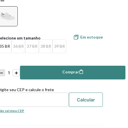
Em estoque
35 BR
36 BR
37 BR
38 BR
39 BR
－
＋
Comprar
mprar
igite seu CEP e calcule o frete
ão sei meu CEP