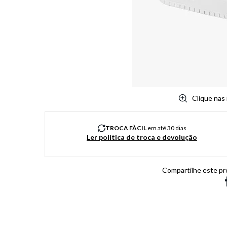
8
º
jeans
9
º
chuteira
10
º
chinelo
Clique nas
TROCA FÀCIL
em até 30 dias
Ler política de troca e devolução
Compartilhe este pr