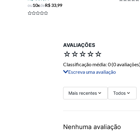
ou
10
x
de
R$ 33,99
AVALIAÇÕES
☆
☆
☆
☆
☆
Classificação média: 0
(0 avaliações
Escreva uma avaliação
Adicionar avaliação
Título
Mais recentes
Todos
Avalie o produto de 1 a 5 estrelas
Nenhuma avaliação
Seu nome