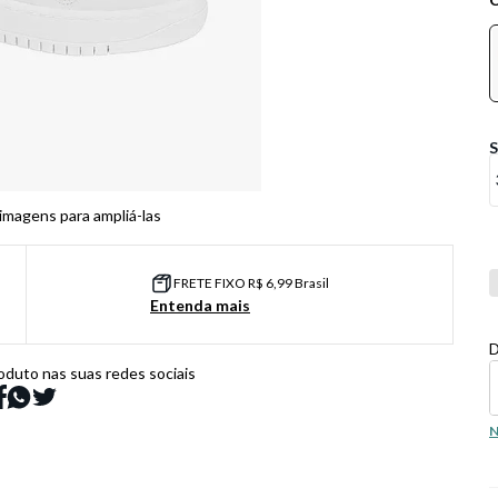
 imagens para ampliá-las
Co
FRETE FIXO R$ 6,99 Brasil
Entenda mais
D
oduto nas suas redes sociais
N