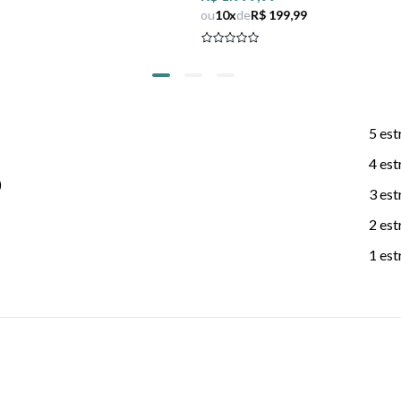
ou
10
x
de
R$ 199,99
5 est
4 est
)
3 est
2 est
1 est