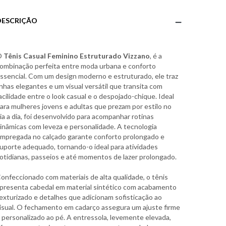
DESCRIÇÃO
O
Tênis Casual Feminino Estruturado Vizzano
, é a
ombinação perfeita entre moda urbana e conforto
ssencial. Com um design moderno e estruturado, ele traz
inhas elegantes e um visual versátil que transita com
acilidade entre o look casual e o despojado-chique. Ideal
ara mulheres jovens e adultas que prezam por estilo no
ia a dia, foi desenvolvido para acompanhar rotinas
inâmicas com leveza e personalidade. A tecnologia
mpregada no calçado garante conforto prolongado e
uporte adequado, tornando-o ideal para atividades
otidianas, passeios e até momentos de lazer prolongado.
onfeccionado com materiais de alta qualidade, o tênis
presenta cabedal em material sintético com acabamento
exturizado e detalhes que adicionam sofisticação ao
isual. O fechamento em cadarço assegura um ajuste firme
 personalizado ao pé. A entressola, levemente elevada,