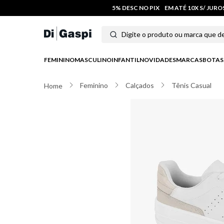
5% DESC NO PIX
EM ATÉ 10X S/ JUR
Digite o produto ou marca que deseja
Termos mais buscados
FEMININO
MASCULINO
INFANTIL
NOVIDADES
MARCAS
BOTAS
1
º
tenis
Feminino
Calçados
Tênis Casual
2
º
tênis feminino
3
º
moletom
4
º
tênis masculino
5
º
bota
6
º
sandalia
7
º
salto