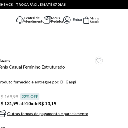
ASHBACK
TROCA FÁCIL EM ATÉ 07 DIAS
Central de
Meus
Minha
Entrar
Atendimento
Pedidos
Sacola
izzano
enis Casual Feminino Estruturado
roduto fornecido e entregue por:
Di Gaspi
$ 169,99
22
% OFF
$ 131,99
até
10
x
de
R$ 13,19
Outras formas de pagamento e parcelamento
Cor