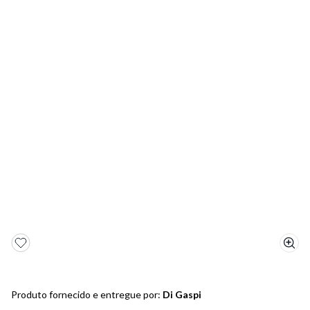
5
º
bota
6
º
sandalia
7
º
salto
8
º
jeans
9
º
chuteira
10
º
chinelo
Produto fornecido e entregue por:
Di Gaspi