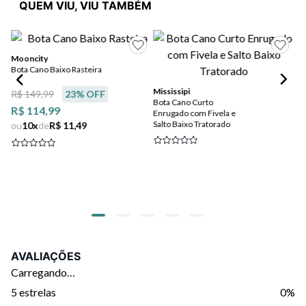
QUEM VIU, VIU TAMBÉM
Mooncity
Bota Cano Baixo Rasteira
Mississipi
Mi
R$ 149,99
23
% OFF
Bota Cano Curto
Bo
R$ 114,99
Enrugado com Fivela e
En
Salto Baixo Tratorado
Sa
ou
10
x
de
R$ 11,49
R$
R$
ou
AVALIAÇÕES
Carregando…
5 estrelas
0%