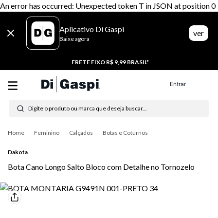
An error has occurred: Unexpected token T in JSON at position 0
Aplicativo Di Gaspi
ver
Baixe agora
FRETE FIXO R$ 9,99 BRASIL*
Entrar
Digite o produto ou marca que deseja buscar...
Termos mais buscados
Feminino
Calçados
Botas e Coturnos
1
º
tenis
Dakota
2
º
tênis feminino
Bota Cano Longo Salto Bloco com Detalhe no Tornozelo
3
º
moletom
4
º
tênis masculino