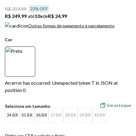
R$ 319,99
22
% OFF
R$ 249,99
até
10
x
de
R$ 24,99
Outras formas de pagamento e parcelamento
Cor
An error has occurred: Unexpected token T in JSON at
position 0
Em estoque
34 BR
35 BR
36 BR
37 BR
38 BR
39 BR
40 BR
Digite seu CEP e calcule o frete