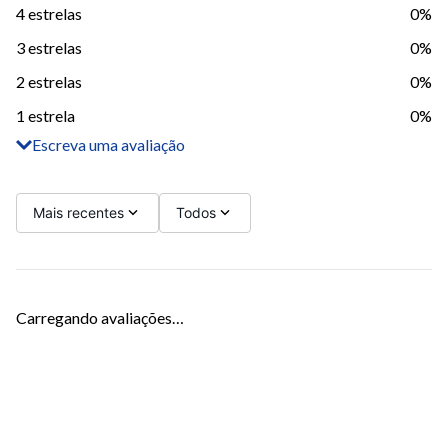
4 estrelas
0%
3 estrelas
0%
2 estrelas
0%
1 estrela
0%
Escreva uma avaliação
Adicionar avaliação
Título
Mais recentes
Todos
Avalie o produto de 1 a 5 estrelas
Carregando avaliações…
Seu nome
Sua localização