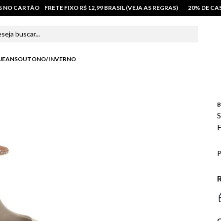
OS NO CARTÃO
FRETE FIXO R$ 12,99 BRASIL (VEJA AS REGRAS)
20% DE C
 buscar...
JEANS
OUTONO/INVERNO
B
S
F
P
R