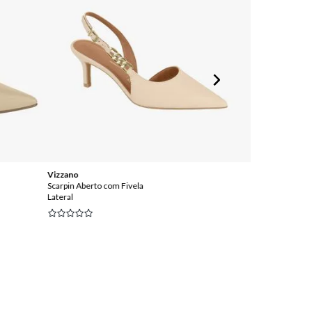
Vizzano
Studio 34
Scarpin Aberto com Fivela
Scarpin com Am
Lateral
Strass na Tira