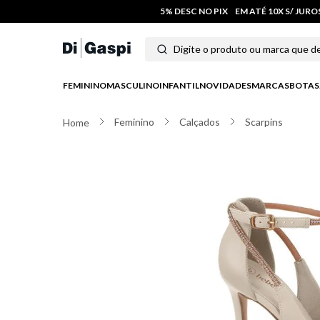
5% DESC NO PIX
EM ATÉ 10X S/ JUR
Digite o produto ou marca que deseja
Termos mais buscados
FEMININO
MASCULINO
INFANTIL
NOVIDADES
MARCAS
BOTAS
1
º
tênis feminino
Feminino
Calçados
Scarpins
2
º
tenis
3
º
moletom
4
º
tênis masculino
5
º
bota
6
º
sandalia
7
º
jeans