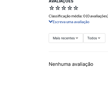
AVALIAÇÕES
☆
☆
☆
☆
☆
Classificação média: 0
(0 avaliações
Escreva uma avaliação
Adicionar avaliação
Título
Mais recentes
Todos
Avalie o produto de 1 a 5 estrelas
Nenhuma avaliação
Seu nome
Sua localização
Endereço de email