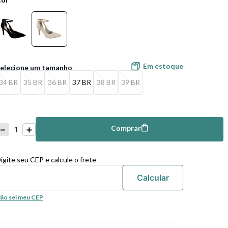
Em estoque
34 BR
35 BR
36 BR
37 BR
38 BR
39 BR
－
＋
Comprar
mprar
igite seu CEP e calcule o frete
ão sei meu CEP