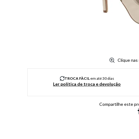
8
º
salto
9
º
chuteira
10
º
new balance
Clique nas
TROCA FÀCIL
em até 30 dias
Ler política de troca e devolução
Compartilhe este pr