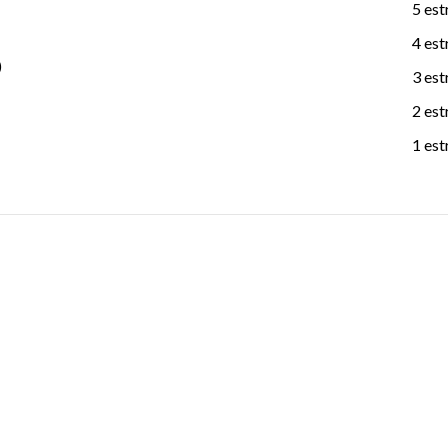
5 est
4 est
)
3 est
2 est
1 est