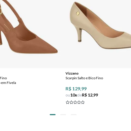
Vizzano
 Fino
Scarpin Salto e Bico Fino
em Fivela
R$ 129,99
ou
10
x
de
R$ 12,99