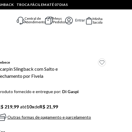
ASHBACK
TROCA FÁCIL EM ATÉ 07 DIAS
Central de
Meus
Minha
Entrar
Atendimento
Pedidos
Sacola
ebece
carpin Slingback com Salto e
echamento por Fivela
roduto fornecido e entregue por:
Di Gaspi
$ 219,99
até
10
x
de
R$ 21,99
Outras formas de pagamento e parcelamento
Cor