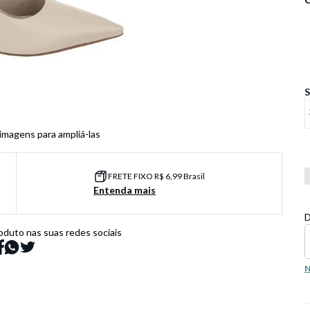
 imagens para ampliá-las
Co
FRETE FIXO R$ 6,99 Brasil
Entenda mais
D
oduto nas suas redes sociais
N