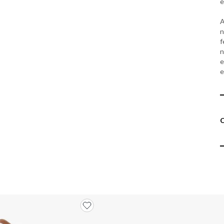
e
A
n
f
n
e
e