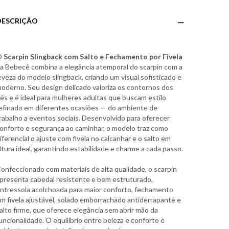
DESCRIÇÃO
O
Scarpin Slingback com Salto e Fechamento por Fivela
a Bebecê combina a elegância atemporal do scarpin com a
eveza do modelo slingback, criando um visual sofisticado e
oderno. Seu design delicado valoriza os contornos dos
és e é ideal para mulheres adultas que buscam estilo
efinado em diferentes ocasiões — do ambiente de
rabalho a eventos sociais. Desenvolvido para oferecer
onforto e segurança ao caminhar, o modelo traz como
iferencial o ajuste com fivela no calcanhar e o salto em
ltura ideal, garantindo estabilidade e charme a cada passo.
onfeccionado com materiais de alta qualidade, o scarpin
presenta cabedal resistente e bem estruturado,
ntressola acolchoada para maior conforto, fechamento
m fivela ajustável, solado emborrachado antiderrapante e
alto firme, que oferece elegância sem abrir mão da
uncionalidade. O equilíbrio entre beleza e conforto é