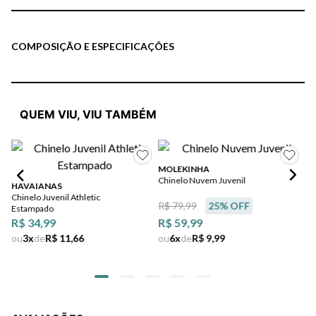
COMPOSIÇÃO E ESPECIFICAÇÕES
QUEM VIU, VIU TAMBÉM
MOLEKINHA
IP
Chinelo Nuvem Juvenil
Ch
HAVAIANAS
Chinelo Juvenil Athletic
R$ 79,99
25
% OFF
Estampado
R$ 34,99
R$ 59,99
ou
3
x
de
R$ 11,66
ou
6
x
de
R$ 9,99