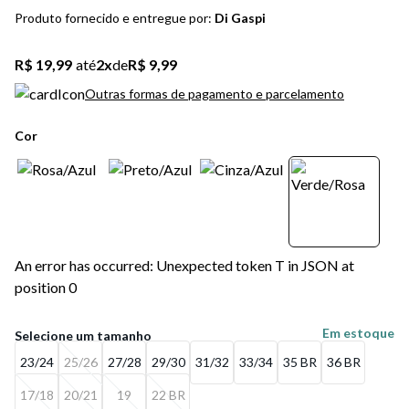
5
º
bota
Produto fornecido e entregue por:
Di Gaspi
6
º
sandalia
R$ 19,99
até
2
x
de
R$ 9,99
7
º
salto
Outras formas de pagamento e parcelamento
8
º
jeans
Cor
9
º
chuteira
10
º
chinelo
An error has occurred: Unexpected token T in JSON at
position 0
Em estoque
23/24
25/26
27/28
29/30
31/32
33/34
35 BR
36 BR
17/18
20/21
19
22 BR