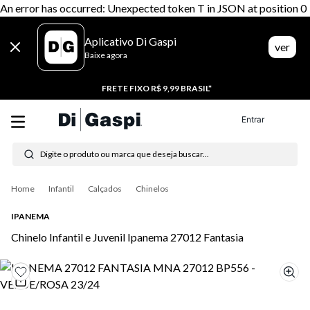
An error has occurred: Unexpected token T in JSON at position 0
Aplicativo Di Gaspi
ver
Baixe agora
20% CASHBACK
Entrar
Digite o produto ou marca que deseja buscar...
Termos mais buscados
Infantil
Calçados
Chinelos
1
º
tenis
IPANEMA
2
º
tênis feminino
Chinelo Infantil e Juvenil Ipanema 27012 Fantasia
3
º
moletom
4
º
tênis masculino