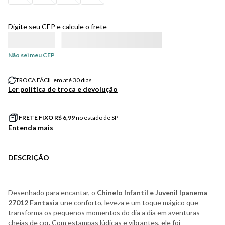
Digite seu CEP e calcule o frete
Não sei meu CEP
TROCA FÁCIL em até 30 dias
Ler política de troca e devolução
FRETE FIXO R$
6,99
no estado de SP
Entenda mais
DESCRIÇÃO
Desenhado para encantar, o
Chinelo Infantil e Juvenil Ipanema
27012 Fantasia
une conforto, leveza e um toque mágico que
transforma os pequenos momentos do dia a dia em aventuras
cheias de cor. Com estampas lúdicas e vibrantes, ele foi