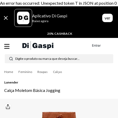
An error has occurred: Unexpected token T in JSON at position 0
Aplicativo Di Gaspi
ver
Baixe agora
20% CASHBACK
Entrar
Digite o produto ou marca que deseja buscar...
Termos mais buscados
Feminino
Roupas
Calças
1
º
tênis feminino
Lunender
2
º
tenis
Calça Moletom Básica Jogging
3
º
moletom
4
º
tênis masculino