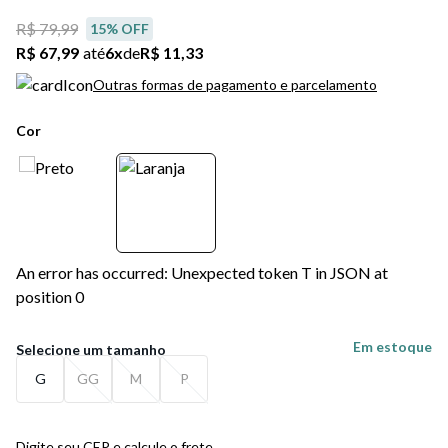
R$ 79,99
15
% OFF
R$ 67,99
até
6
x
de
R$ 11,33
Outras formas de pagamento e parcelamento
Cor
An error has occurred: Unexpected token T in JSON at
position 0
Em estoque
G
GG
M
P
Digite seu CEP e calcule o frete