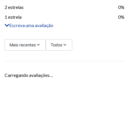
2 estrelas
0%
1 estrela
0%
Escreva uma avaliação
Adicionar avaliação
Título
Mais recentes
Todos
Avalie o produto de 1 a 5 estrelas
Carregando avaliações…
Seu nome
Sua localização
Endereço de email