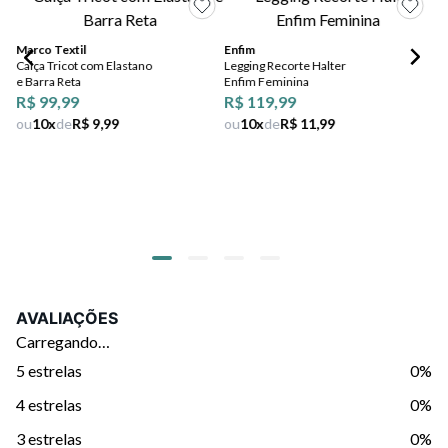
Marco Textil
Enfim
Calça Tricot com Elastano
Legging Recorte Halter
e Barra Reta
Enfim Feminina
En
R$ 99,99
R$ 119,99
Ca
ou
10
x
de
R$ 9,99
ou
10
x
de
R$ 11,99
La
Pr
Fe
R$
ou
AVALIAÇÕES
Carregando…
5 estrelas
0%
4 estrelas
0%
3 estrelas
0%