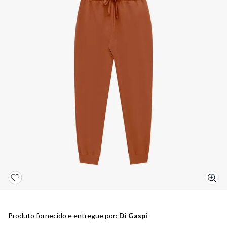
5
º
bota
6
º
sandalia
7
º
jeans
8
º
chuteira
9
º
salto
10
º
new balance
Produto fornecido e entregue por:
Di Gaspi