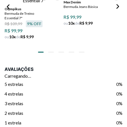
Max Denim
Bermuda Jeans Básica
Olympikus
Pe
Bermuda de Treino
Ca
R$ 99,99
Essential 7"
Ju
ou
10
x
de
R$ 9,99
R$
R$ 109,99
9
% OFF
ou
R$ 99,99
ou
10
x
de
R$ 9,99
AVALIAÇÕES
Carregando…
5 estrelas
0%
4 estrelas
0%
3 estrelas
0%
2 estrelas
0%
1 estrela
0%