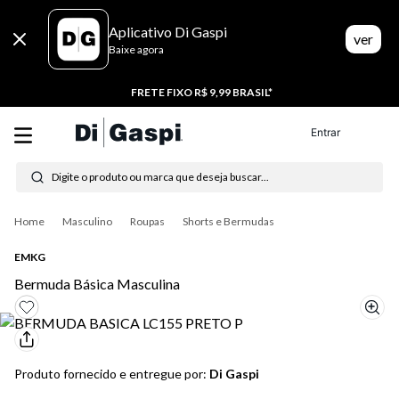
Aplicativo Di Gaspi
ver
Baixe agora
FRETE FIXO R$ 9,99 BRASIL*
Entrar
Digite o produto ou marca que deseja buscar...
Termos mais buscados
Masculino
Roupas
Shorts e Bermudas
1
º
tênis feminino
EMKG
Bermuda Básica Masculina
2
º
tenis
3
º
moletom
4
º
tênis masculino
Produto fornecido e entregue por:
Di Gaspi