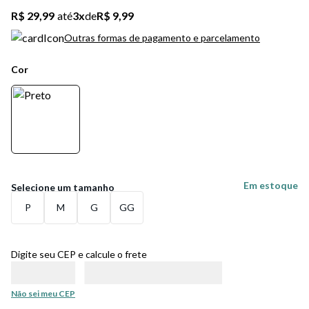
5
º
bota
R$ 29,99
até
3
x
de
R$ 9,99
6
º
sandalia
Outras formas de pagamento e parcelamento
7
º
jeans
Cor
8
º
chuteira
9
º
salto
10
º
new balance
Em estoque
P
M
G
GG
Digite seu CEP e calcule o frete
Não sei meu CEP