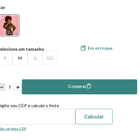
Cor
Em estoque
P
M
G
GG
－
＋
Comprar
mprar
igite seu CEP e calcule o frete
ão sei meu CEP