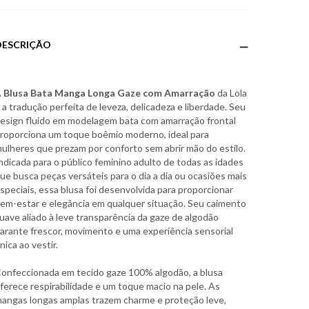
DESCRIÇÃO
A
Blusa Bata Manga Longa Gaze com Amarração
da Lola
 a tradução perfeita de leveza, delicadeza e liberdade. Seu
esign fluido em modelagem bata com amarração frontal
roporciona um toque boêmio moderno, ideal para
ulheres que prezam por conforto sem abrir mão do estilo.
ndicada para o público feminino adulto de todas as idades
ue busca peças versáteis para o dia a dia ou ocasiões mais
speciais, essa blusa foi desenvolvida para proporcionar
em-estar e elegância em qualquer situação. Seu caimento
uave aliado à leve transparência da gaze de algodão
arante frescor, movimento e uma experiência sensorial
nica ao vestir.
onfeccionada em tecido gaze 100% algodão, a blusa
ferece respirabilidade e um toque macio na pele. As
angas longas amplas trazem charme e proteção leve,