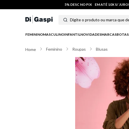
5% DESC NO PIX
EM ATÉ 10X S/ JUR
Digite o produto ou marca que deseja
Termos mais buscados
FEMININO
MASCULINO
INFANTIL
NOVIDADES
MARCAS
BOTAS
1
º
tênis feminino
Feminino
Roupas
Blusas
2
º
tenis
3
º
moletom
4
º
tênis masculino
5
º
bota
6
º
sandalia
7
º
jeans