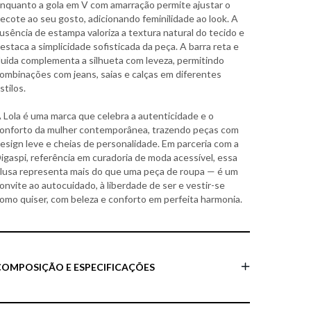
nquanto a gola em V com amarração permite ajustar o
ecote ao seu gosto, adicionando feminilidade ao look. A
usência de estampa valoriza a textura natural do tecido e
estaca a simplicidade sofisticada da peça. A barra reta e
luida complementa a silhueta com leveza, permitindo
ombinações com jeans, saias e calças em diferentes
stilos.
 Lola é uma marca que celebra a autenticidade e o
onforto da mulher contemporânea, trazendo peças com
esign leve e cheias de personalidade. Em parceria com a
igaspi, referência em curadoria de moda acessível, essa
lusa representa mais do que uma peça de roupa — é um
onvite ao autocuidado, à liberdade de ser e vestir-se
omo quiser, com beleza e conforto em perfeita harmonia.
COMPOSIÇÃO E ESPECIFICAÇÕES