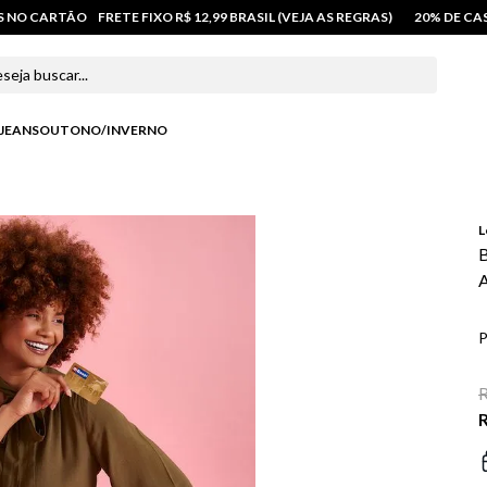
OS NO CARTÃO
FRETE FIXO R$ 12,99 BRASIL (VEJA AS REGRAS)
20% DE C
 buscar...
JEANS
OUTONO/INVERNO
L
B
P
R
R