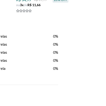
ou
3
x
de
R$ 11,66
ou
4
x
de
R$ 9,
relas
0%
relas
0%
relas
0%
relas
0%
rela
0%