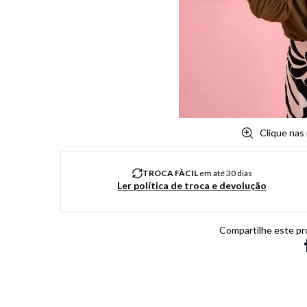
8
º
salto
9
º
chuteira
10
º
new balance
Clique nas
TROCA FÀCIL
em até 30 dias
Ler política de troca e devolução
Compartilhe este pr