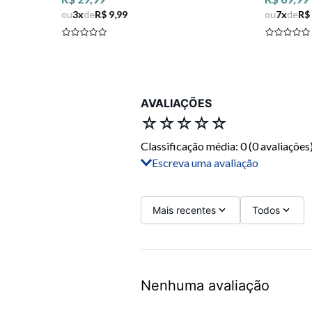
ou
3
x
de
R$ 9,99
ou
7
x
de
R$
AVALIAÇÕES
☆
☆
☆
☆
☆
Classificação média: 0
(0 avaliações
Escreva uma avaliação
Adicionar avaliação
Título
Mais recentes
Todos
Avalie o produto de 1 a 5 estrelas
Nenhuma avaliação
Seu nome