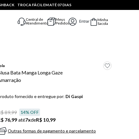
ASHBACK
TROCA FÁCIL EM ATÉ 07 DIAS
Central de
Meus
Minha
Entrar
Atendimento
Pedidos
Sacola
ola
lusa Bata Manga Longa Gaze
Amarração
roduto fornecido e entregue por:
Di Gaspi
$ 89,99
14
% OFF
$ 76,99
até
7
x
de
R$ 10,99
Outras formas de pagamento e parcelamento