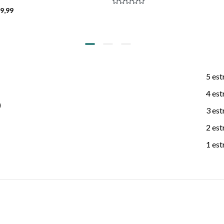
 9,99
5 est
4 est
)
3 est
2 est
1 est