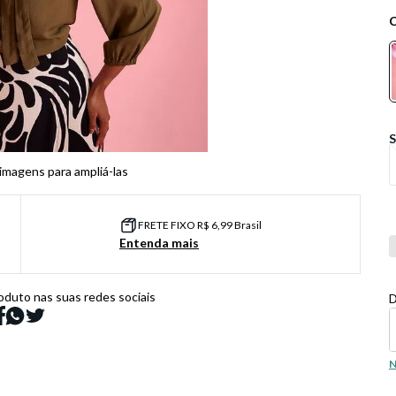
 imagens para ampliá-las
FRETE FIXO R$ 6,99 Brasil
Entenda mais
Co
oduto nas suas redes sociais
D
N