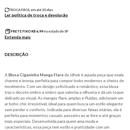
TROCA FÁCIL em até 30 dias
Ler política de troca e devolução
FRETE FIXO R$
6,99
no estado de SP
Entenda mais
DESCRIÇÃO
A
Blusa Ciganinha Manga Flare
da Idhok é aquela peça que exala
charme e leveza, perfeita para compor looks modernos e cheios de
movimento. Com um design sofisticado e romântico, essa blusa
traz o decote ombro a ombro que valoriza a silhueta e dá um toque
delicado ao visual. As mangas flare, amplas e fluidas, adicionam um
ar boho-chic irresistível, ideal para quem busca um estilo elegante
sem perder o conforto. Indicada para diversas faixas etárias, ela é
perfeita para momentos casuais, passeios ao ar livre e até graças
mais especiais. Desenvolvida para quem ama moda e
características, essa peça tem estilo e praticidade com um