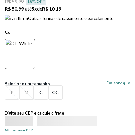
R$ 59,99
15
% OFF
R$ 50,99
até
5
x
de
R$ 10,19
Outras formas de pagamento e parcelamento
Cor
Em estoque
P
M
G
GG
Digite seu CEP e calcule o frete
Não sei meu CEP