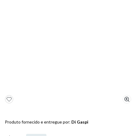
5
º
sandalia
6
º
bota
7
º
salto
8
º
jeans
9
º
chinelo
10
º
sapatenis
Produto fornecido e entregue por:
Di Gaspi