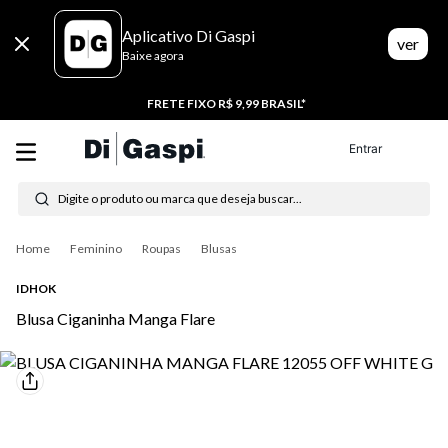
Aplicativo Di Gaspi
ver
Baixe agora
FRETE FIXO R$ 9,99 BRASIL*
Entrar
Digite o produto ou marca que deseja buscar...
Termos mais buscados
Feminino
Roupas
Blusas
1
º
tenis
IDHOK
Blusa Ciganinha Manga Flare
2
º
tênis feminino
3
º
tênis masculino
4
º
moletom