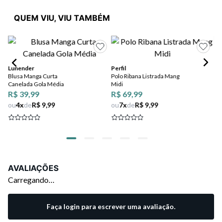
QUEM VIU, VIU TAMBÉM
Lunender
Perfil
Lu
Blusa Manga Curta
Polo Ribana Listrada Mang
Bl
Canelada Gola Média
Midi
Su
R$ 39,99
R$ 69,99
ou
4
x
de
R$ 9,99
ou
7
x
de
R$ 9,99
AVALIAÇÕES
Carregando…
Faça login para escrever uma avaliação.