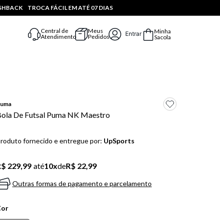
ASHBACK
TROCA FÁCIL EM ATÉ 07 DIAS
Central de
Meus
Minha
Entrar
Atendimento
Pedidos
Sacola
uma
ola De Futsal Puma NK Maestro
roduto fornecido e entregue por:
UpSports
$ 229,99
até
10
x
de
R$ 22,99
Outras formas de pagamento e parcelamento
Cor