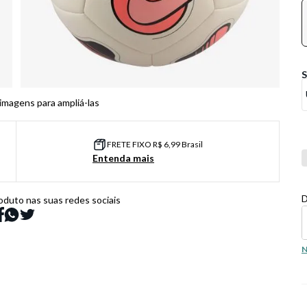
 imagens para ampliá-las
FRETE FIXO R$ 6,99 Brasil
Co
Entenda mais
D
oduto nas suas redes sociais
N