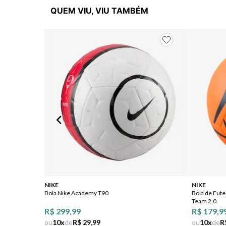
QUEM VIU, VIU TAMBÉM
NIKE
NIKE
Bola Nike Academy T90
Bola de Fute
Team 2.0
R$ 299,99
R$ 179,9
ou
10
x
de
R$ 29,99
ou
10
x
de
R