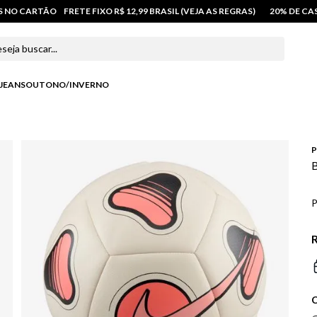
OS NO CARTÃO
FRETE FIXO R$ 12,99 BRASIL (VEJA AS REGRAS)
20% DE C
 buscar...
JEANS
OUTONO/INVERNO
P
B
P
R