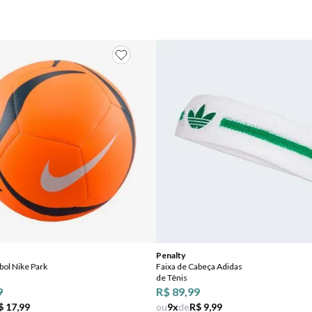
Penalty
bol Nike Park
Faixa de Cabeça Adidas
de Tênis
9
R$ 89,99
$ 17,99
ou
9
x
de
R$ 9,99