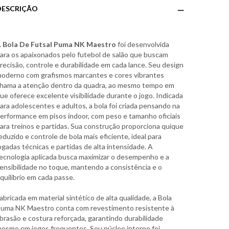
DESCRIÇÃO
A
Bola De Futsal Puma NK Maestro
foi desenvolvida
ara os apaixonados pelo futebol de salão que buscam
recisão, controle e durabilidade em cada lance. Seu design
oderno com grafismos marcantes e cores vibrantes
hama a atenção dentro da quadra, ao mesmo tempo em
ue oferece excelente visibilidade durante o jogo. Indicada
ara adolescentes e adultos, a bola foi criada pensando na
erformance em pisos indoor, com peso e tamanho oficiais
ara treinos e partidas. Sua construção proporciona quique
eduzido e controle de bola mais eficiente, ideal para
ogadas técnicas e partidas de alta intensidade. A
ecnologia aplicada busca maximizar o desempenho e a
ensibilidade no toque, mantendo a consistência e o
quilíbrio em cada passe.
abricada em material sintético de alta qualidade, a Bola
uma NK Maestro conta com revestimento resistente à
brasão e costura reforçada, garantindo durabilidade
esmo em jogos frequentes. Seu núcleo interno foi