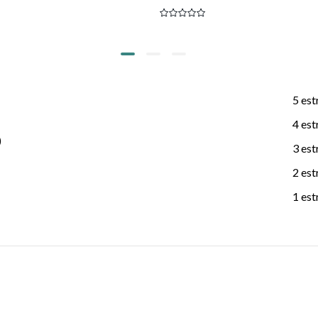
5 est
4 est
)
3 est
2 est
1 est