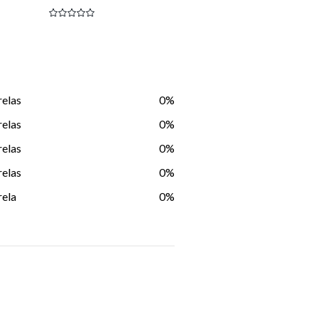
ou
10
x
de
R$ 1
relas
0%
relas
0%
relas
0%
relas
0%
rela
0%