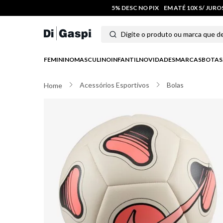
5% DESC NO PIX
EM ATÉ 10X S/ JUR
Digite o produto ou marca que deseja
Termos mais buscados
FEMININO
MASCULINO
INFANTIL
NOVIDADES
MARCAS
BOTAS
1
º
tênis feminino
Acessórios Esportivos
Bolas
2
º
tenis
3
º
moletom
4
º
tênis masculino
5
º
bota
6
º
sandalia
7
º
jeans