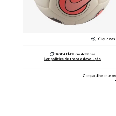
8
º
salto
9
º
new balance
10
º
tênis infantil
Clique nas
TROCA FÀCIL
em até 30 dias
Ler política de troca e devolução
Compartilhe este pr