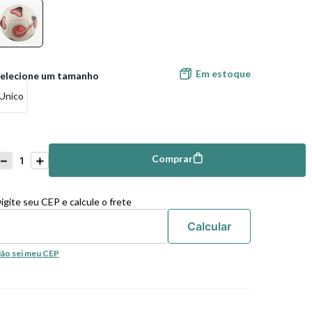
Em estoque
Unico
－
＋
Comprar
mprar
igite seu CEP e calcule o frete
ão sei meu CEP