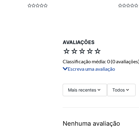
AVALIAÇÕES
☆
☆
☆
☆
☆
Classificação média: 0
(0 avaliações
Escreva uma avaliação
Adicionar avaliação
Título
Mais recentes
Todos
Avalie o produto de 1 a 5 estrelas
Nenhuma avaliação
Seu nome