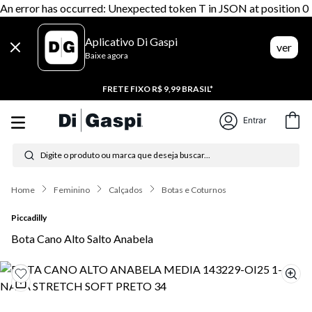
An error has occurred: Unexpected token T in JSON at position 0
Aplicativo Di Gaspi
ver
Baixe agora
20% CASHBACK
Entrar
Digite o produto ou marca que deseja buscar...
Termos mais buscados
Feminino
Calçados
Botas e Coturnos
1
º
tênis feminino
Piccadilly
2
º
tenis
Bota Cano Alto Salto Anabela
3
º
moletom
4
º
tênis masculino