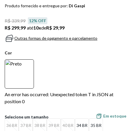
5
º
bota
Produto fornecido e entregue por:
Di Gaspi
6
º
sandalia
R$ 339,99
12
% OFF
7
º
jeans
R$ 299,99
até
10
x
de
R$ 29,99
Outras formas de pagamento e parcelamento
8
º
salto
9
º
chuteira
Cor
10
º
new balance
An error has occurred: Unexpected token T in JSON at
position 0
Em estoque
36 BR
37 BR
38 BR
39 BR
40 BR
34 BR
35 BR