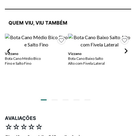
QUEM VIU, VIU TAMBÉM
Vizzano
Vizzano
Mi
Bota Cano Médio Bico
Bota Cano Baixo Salto
Bo
Fino e Salto Fino
Alto com Fivela Lateral
Bl
AVALIAÇÕES
☆
☆
☆
☆
☆