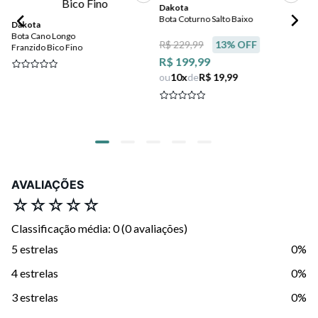
Dakota
Bota Coturno Salto Baixo
Dakota
Da
Bota Cano Longo
Bo
R$ 229,99
13
% OFF
Franzido Bico Fino
Bl
R$ 199,99
R$
ou
10
x
de
R$ 19,99
ou
AVALIAÇÕES
☆
☆
☆
☆
☆
Classificação média: 0
(0 avaliações)
5 estrelas
0%
4 estrelas
0%
3 estrelas
0%