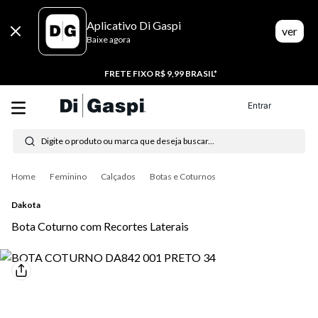
Aplicativo Di Gaspi
ver
Baixe agora
FRETE FIXO R$ 9,99 BRASIL*
Entrar
Digite o produto ou marca que deseja buscar...
Termos mais buscados
Feminino
Calçados
Botas e Coturnos
1
º
tênis feminino
Dakota
Bota Coturno com Recortes Laterais
2
º
tenis
3
º
moletom
4
º
tênis masculino