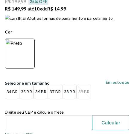
R$ 199,99
25
% OFF
R$ 149,99
até
10
x
de
R$ 14,99
Outras formas de pagamento e parcelamento
Cor
Em estoque
34 BR
35 BR
36 BR
37 BR
38 BR
39 BR
Digite seu CEP e calcule o frete