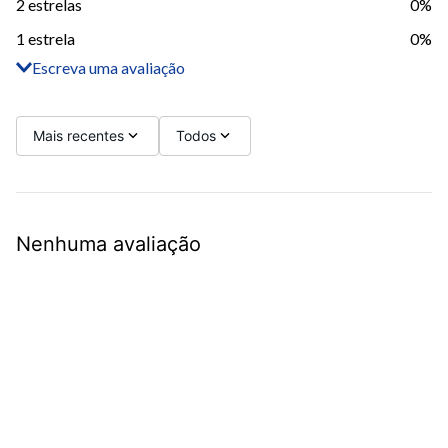
2 estrelas
0%
1 estrela
0%
Escreva uma avaliação
Adicionar avaliação
Título
Mais recentes
Todos
Avalie o produto de 1 a 5 estrelas
Nenhuma avaliação
Seu nome
Sua localização
Endereço de email