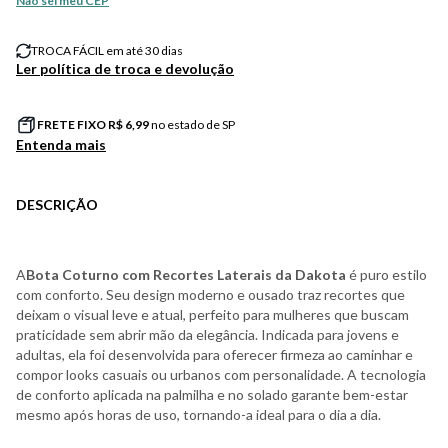
Não sei meu CEP
TROCA FÁCIL em até 30 dias
Ler política de troca e devolução
FRETE FIXO R$
6,99
no estado de SP
Entenda mais
DESCRIÇÃO
A
Bota Coturno com Recortes Laterais da Dakota
é puro estilo
com conforto. Seu design moderno e ousado traz recortes que
deixam o visual leve e atual, perfeito para mulheres que buscam
praticidade sem abrir mão da elegância. Indicada para jovens e
adultas, ela foi desenvolvida para oferecer firmeza ao caminhar e
compor looks casuais ou urbanos com personalidade. A tecnologia
de conforto aplicada na palmilha e no solado garante bem-estar
mesmo após horas de uso, tornando-a ideal para o dia a dia.