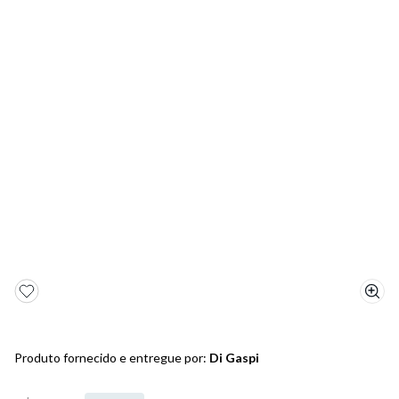
5
º
bota
6
º
sandalia
7
º
jeans
8
º
chuteira
9
º
salto
10
º
new balance
Produto fornecido e entregue por:
Di Gaspi