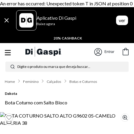
An error has occurred: Unexpected token T in JSON at position 0
Aplicativo Di Gaspi
ver
Baixe agora
20% CASHBACK
Entrar
Digite o produto ou marca que deseja buscar...
Termos mais buscados
Feminino
Calçados
Botas e Coturnos
1
º
tênis feminino
Dakota
2
º
tenis
Bota Coturno com Salto Bloco
3
º
moletom
4
º
tênis masculino