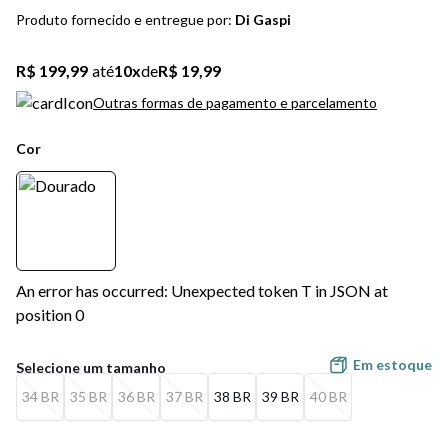
5
º
bota
Produto fornecido e entregue por:
Di Gaspi
6
º
sandalia
R$ 199,99
até
10
x
de
R$ 19,99
7
º
jeans
Outras formas de pagamento e parcelamento
8
º
chuteira
Cor
9
º
salto
10
º
new balance
An error has occurred: Unexpected token T in JSON at
position 0
Em estoque
34 BR
35 BR
36 BR
37 BR
38 BR
39 BR
40 BR