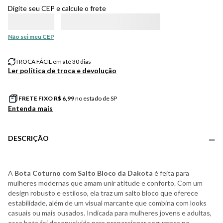
Digite seu CEP e calcule o frete
Não sei meu CEP
TROCA FÁCIL em até 30 dias
Ler política de troca e devolução
FRETE FIXO R$
6,99
no estado de SP
Entenda mais
DESCRIÇÃO
A
Bota Coturno com Salto Bloco da Dakota
é feita para
mulheres modernas que amam unir atitude e conforto. Com um
design robusto e estiloso, ela traz um salto bloco que oferece
estabilidade, além de um visual marcante que combina com looks
casuais ou mais ousados. Indicada para mulheres jovens e adultas,
essa bota foi desenvolvida para proporcionar segurança no