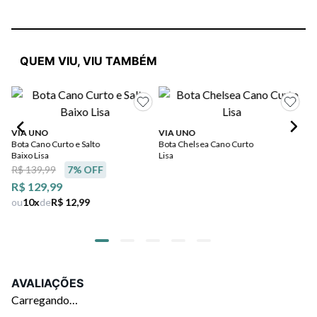
QUEM VIU, VIU TAMBÉM
VIA UNO
VIA UNO
Mi
Bota Cano Curto e Salto
Bota Chelsea Cano Curto
Bo
Baixo Lisa
Lisa
Cu
R$ 139,99
7
% OFF
R$ 129,99
ou
10
x
de
R$ 12,99
AVALIAÇÕES
Carregando…