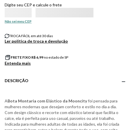
Digite seu CEP e calcule o frete
Não sei meu CEP
TROCA FÁCIL em até 30 dias
Ler política de troca e devolução
FRETE FIXO R$
6,99
no estado de SP
Entenda mais
DESCRIÇÃO
A
Bota Montaria com Elástico da Mooncity
foi pensada para
mulheres modernas que desejam conforto e estilo no dia a dia.
Com design clássico e recorte com elástico lateral que facilita o
calce, ela é perfeita para uso casual, passeios ou até trabalho.
Indicada para mulheres adultas de todas as idades, ela foi criada
para garantir bem-estar e beleza durante todo o uso, com salto