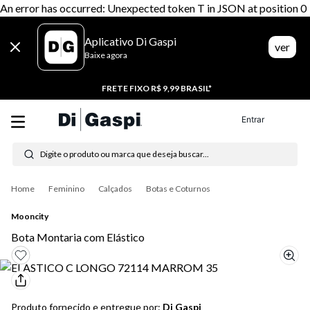
An error has occurred: Unexpected token T in JSON at position 0
Aplicativo Di Gaspi
ver
Baixe agora
20% CASHBACK
Entrar
Digite o produto ou marca que deseja buscar...
Termos mais buscados
Feminino
Calçados
Botas e Coturnos
1
º
tênis feminino
Mooncity
2
º
tenis
Bota Montaria com Elástico
3
º
moletom
4
º
tênis masculino
Produto fornecido e entregue por:
Di Gaspi