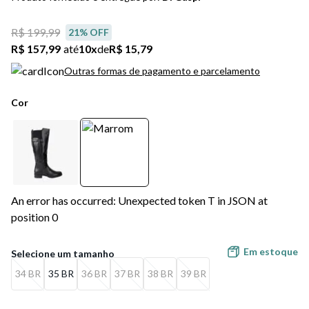
5
º
bota
R$ 199,99
21
% OFF
6
º
sandalia
R$ 157,99
até
10
x
de
R$ 15,79
7
º
jeans
Outras formas de pagamento e parcelamento
8
º
salto
Cor
9
º
chuteira
10
º
new balance
An error has occurred: Unexpected token T in JSON at
position 0
Em estoque
34 BR
35 BR
36 BR
37 BR
38 BR
39 BR