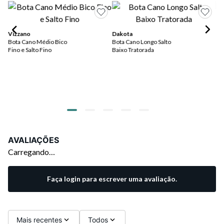
Vizzano
Dakota
Da
Bota Cano Médio Bico
Bota Cano Longo Salto
Bo
Fino e Salto Fino
Baixo Tratorada
Sal
R$
R$
ou
AVALIAÇÕES
Carregando…
Faça login para escrever uma avaliação.
Mais recentes
Todos