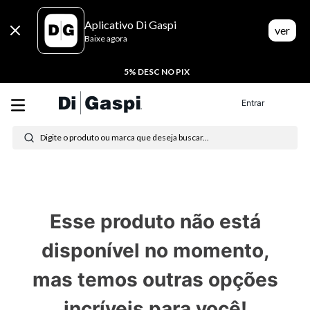
Aplicativo Di Gaspi
ver
Baixe agora
5% DESC NO PIX
Termos mais buscados
Entrar
Digite o produto ou marca que deseja buscar...
1
º
tenis
2
º
tênis feminino
3
º
moletom
Esse produto não está
4
º
tênis masculino
disponível no momento,
5
º
bota
mas temos outras opções
6
º
sandalia
incríveis para você!