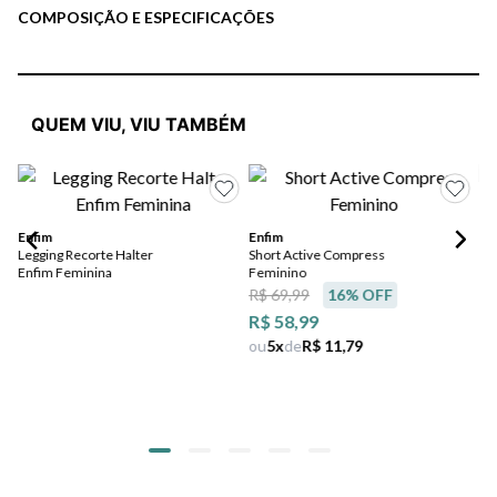
COMPOSIÇÃO E ESPECIFICAÇÕES
QUEM VIU, VIU TAMBÉM
Enfim
Enfim
Legging Recorte Halter
Short Active Compress
Pu
Enfim Feminina
Feminino
To
R$ 69,99
16
% OFF
Na
Fe
R$ 58,99
R$
ou
5
x
de
R$ 11,79
R$
ou