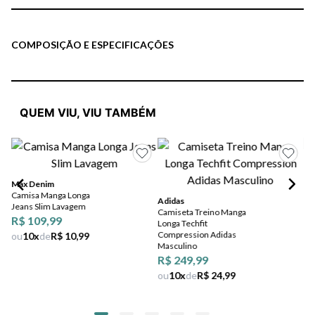
COMPOSIÇÃO E ESPECIFICAÇÕES
QUEM VIU, VIU TAMBÉM
Max Denim
MA
Camisa Manga Longa
Ca
Adidas
Jeans Slim Lavagem
Lis
Camiseta Treino Manga
R$ 109,99
Longa Techfit
Compression Adidas
ou
10
x
de
R$ 10,99
Masculino
R$ 249,99
ou
10
x
de
R$ 24,99