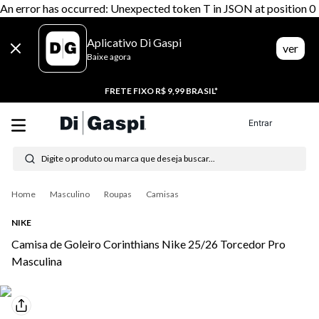
An error has occurred: Unexpected token T in JSON at position 0
Aplicativo Di Gaspi
ver
Baixe agora
20% CASHBACK
Entrar
Digite o produto ou marca que deseja buscar...
Termos mais buscados
Masculino
Roupas
Camisas
1
º
tênis feminino
NIKE
2
º
tenis
Camisa de Goleiro Corinthians Nike 25/26 Torcedor Pro
Masculina
3
º
moletom
4
º
tênis masculino